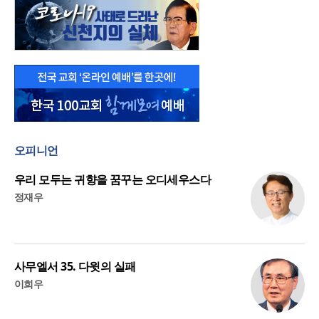
오피니언
우리 모두는 귀향을 꿈꾸는 오디세우스다
정재우
사무엘서 35. 다윗의 실패
이희우