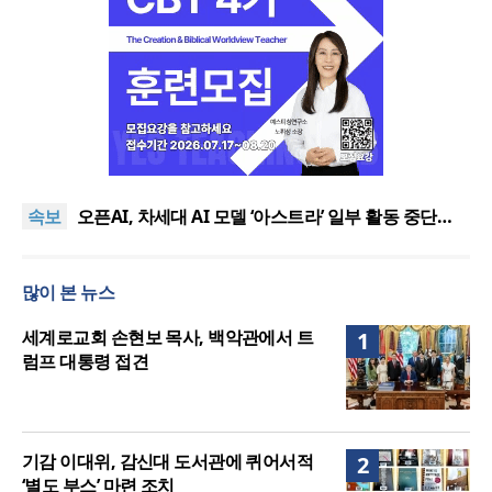
기감 이대위, 감신대 도서관에 퀴어서적 ‘별도 부스’ 마
련 조치
2026년 상반기 탈북민 입국 63명… 전년 동기 대비
속보
34.4% 감소
오픈AI, 차세대 AI 모델 ‘아스트라’ 일부 활동 중단…
“중대한 사이버 공격 역량 배제 못해”
김병기 의원직 제명 요구 국민동의청원… 13개 비위
의혹 경찰 수사 11개월째
오세훈, 용산공원 아파트 건설 관측에 재차 반대… “미
많이 본 뉴스
래세대 위한 국가적 자산”
기감 이대위, 감신대 도서관에 퀴어서적 ‘별도 부스’ 마
련 조치
2026년 상반기 탈북민 입국 63명… 전년 동기 대비
세계로교회 손현보 목사, 백악관에서 트
1
34.4% 감소
럼프 대통령 접견
기감 이대위, 감신대 도서관에 퀴어서적
2
‘별도 부스’ 마련 조치