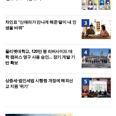
차인표 “신애라가 만나게 해준 딸이 내 인
3
생을 바꿔”
올리벳대학교, 120만 평 리버사이드 대
4
학 캠퍼스 영구 사용 승인… 장기 개발 기
반 확보
상증세·법인세법 시행령 개정에 해외선
5
교 지원 ‘위기’