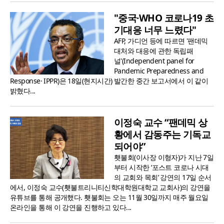
"중국·WHO 코로나19 초
기대응 너무 느렸다"
AFP, 가디언 등에 따르면 '팬데믹
대처와 대응에 관한 독립패
널'(Independent panel for
Pandemic Preparedness and
Response· IPPR)은 18일(현지시간) 발간한 중간 보고서에서 이 같이
밝혔다...
이정숙 교수 “팬데믹 상
황에서 감동주는 기독교
되어야”
횃불회(이사장 이형자)가 지난 7일
부터 시작한 ‘포스트 코로나 시대
의 교회와 목회’ 강연의 17일 순서
에서, 이정숙 교수(횃불트리니티신학대학원대학교 교회사)의 강연을
유튜브를 통해 공개했다. 횃불회는 오는 11월 30일까지 매주 월요일
온라인을 통해 이 강연을 진행하고 있다...