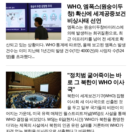
WHO, 엠폭스(원숭이두
창) 확산에 세계공중보건
비상사태 선언
엠폭스는 원숭이두창바이러스에
의해 발생하는 희귀질환으로, 최
근 아프리카를 넘어 전 세계로 확
산되고 있는 상황이다. WHO 통계에 따르면, 올해 보고된 엠폭스 발생
건수는 이미 지난해 1년간의 발생 건수(1만 4000건)와 사망자 수(524
명)를 초과했다...
"정치범 굶어죽이는 바
로 그 북한이 WHO 이사
국"
북한이 세계보건기구(WHO) 집행
이사회 새 이사국으로 선출된 것
을 두고 일부 국가들의 비판이 이
어지는 가운데, 미국 유력 매체인 월스트리트저널(WSJ)도 사설을 통해
WHO 결정을 비꼬았다. WSJ는 6일(현지시간) 'WHO가 북한을 환영한
다'라는 제목의 사설에서 북한의 인권 유린 실태를 거론하며 WHO가
자격 없는 북한을 이사진으로 선출했다고 비판했다...