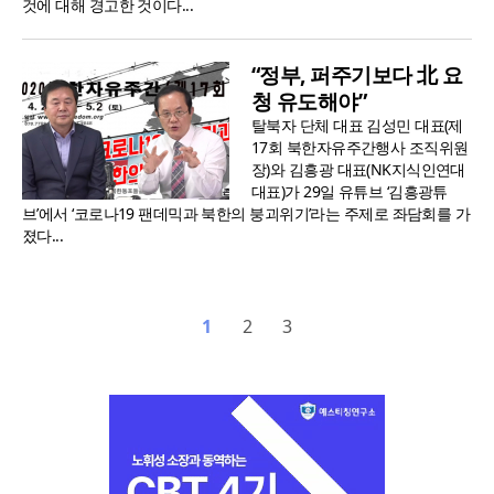
것에 대해 경고한 것이다...
“정부, 퍼주기보다 北 요
청 유도해야”
탈북자 단체 대표 김성민 대표(제
17회 북한자유주간행사 조직위원
장)와 김흥광 대표(NK지식인연대
대표)가 29일 유튜브 ‘김흥광튜
브’에서 ‘코로나19 팬데믹과 북한의 붕괴위기’라는 주제로 좌담회를 가
졌다...
1
2
3