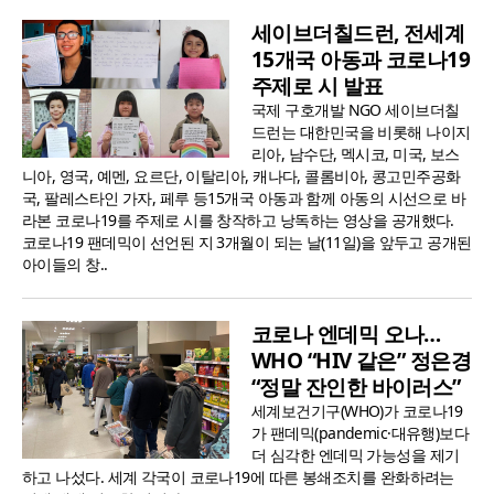
세이브더칠드런, 전세계
15개국 아동과 코로나19
주제로 시 발표
국제 구호개발 NGO 세이브더칠
드런는 대한민국을 비롯해 나이지
리아, 남수단, 멕시코, 미국, 보스
니아, 영국, 예멘, 요르단, 이탈리아, 캐나다, 콜롬비아, 콩고민주공화
국, 팔레스타인 가자, 페루 등15개국 아동과 함께 아동의 시선으로 바
라본 코로나19를 주제로 시를 창작하고 낭독하는 영상을 공개했다.
코로나19 팬데믹이 선언된 지 3개월이 되는 날(11일)을 앞두고 공개된
아이들의 창..
코로나 엔데믹 오나…
WHO “HIV 같은” 정은경
“정말 잔인한 바이러스”
세계보건기구(WHO)가 코로나19
가 팬데믹(pandemic·대유행)보다
더 심각한 엔데믹 가능성을 제기
하고 나섰다. 세계 각국이 코로나19에 따른 봉쇄조치를 완화하려는