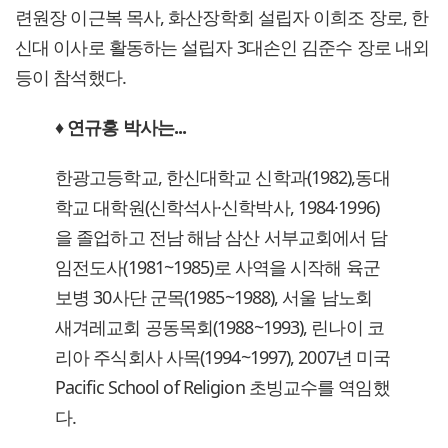
련원장 이근복 목사, 화산장학회 설립자 이희조 장로, 한
신대 이사로 활동하는 설립자 3대손인 김준수 장로 내외
등이 참석했다.
♦ 연규홍 박사는...
한광고등학교, 한신대학교 신학과(1982),동대
학교 대학원(신학석사·신학박사, 1984·1996)
을 졸업하고 전남 해남 삼산 서부교회에서 담
임전도사(1981~1985)로 사역을 시작해 육군
보병 30사단 군목(1985~1988), 서울 남노회
새겨레교회 공동목회(1988~1993), 린나이 코
리아 주식회사 사목(1994~1997), 2007년 미국
Pacific School of Religion 초빙교수를 역임했
다.