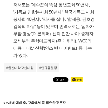
저서로는 '예수꾼의 뚝심-동년교회 90년사',
'기독교 연합봉사회 50년사','한국기독교 사회
봉사회 40년사'. '역사를 살다', '함세웅, 권호경
감옥의 자유' 등이 있으며 번역서로는 '십자가
부활 명상'(D. 본회퍼),'신과 인간 사이: 중재자
모세부터 무함마드까지'(존 매쿼리), 'WCC의
에큐메니칼 신학'(안스 반 데어밴트)' 등 다수
가 있다.
#
한신대학교신대원
#
연규홍원장
👉 새벽 예배 후, 교회에서 꼭 필요한 것은??