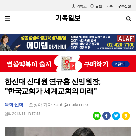
기독교
일반
미주
구독신청
한신대 신대원 연규홍 신임원장,
"한국교회가 세계교회의 미래"
목회·신학
오상아 기자
saoh@cdaily.co.kr
입력 2013. 11. 13 17:45