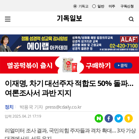
기독교
일반
미주
구독신청
이재명, 차기 대선주자 적합도 50% 돌파…
여론조사서 과반 지지
정치
박용국 기자
press@cdaily.co.kr
입력 2025. 04. 21 17:19
리얼미터 조사 결과, 국민의힘 주자들과 격차 확대… 3자 가상
대결에서도 선두 유지