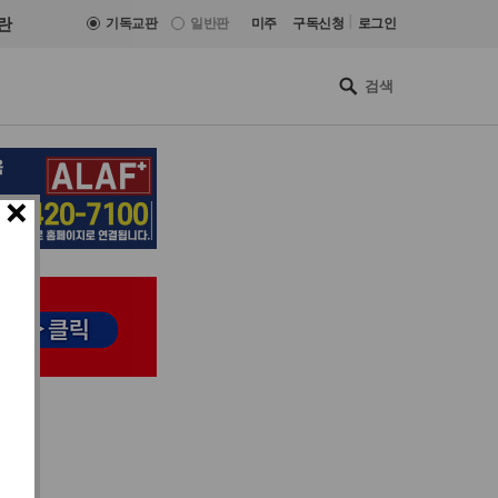
|
란
기독교판
일반판
미주
구독신청
로그인
×