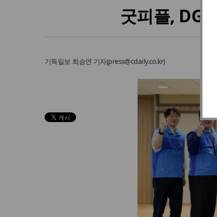
굿피플, DG
기독일보
최승연 기자
(
press@cdaily.co.kr
)