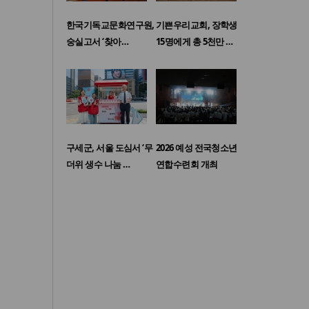
한국기독교문화연구원,
기쁜우리교회, 장학생
숭실고서 ‘찾아…
15명에게 총 5천만 …
구세군, 서울 도심서 ‘무
2026 예성 전국청소년
더위 생수 나눔 …
연합수련회 개최