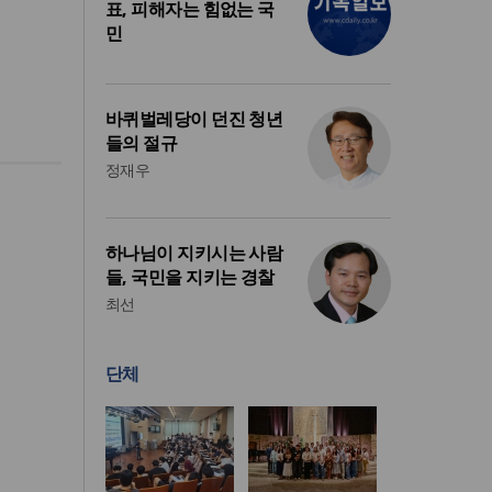
표, 피해자는 힘없는 국
민
바퀴벌레당이 던진 청년
들의 절규
정재우
하나님이 지키시는 사람
들, 국민을 지키는 경찰
최선
단체