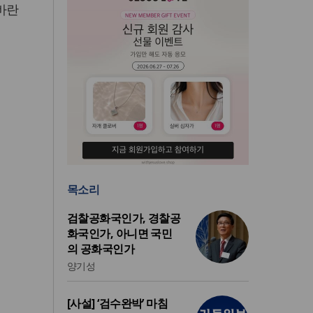
바란
목소리
검찰공화국인가, 경찰공
화국인가, 아니면 국민
의 공화국인가
양기성
[사설] ‘검수완박’ 마침