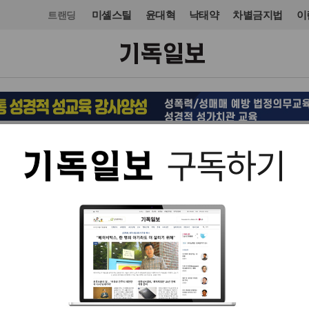
미셸스틸
윤대혁
낙태약
차별금지법
이
트랜딩
교단/단체
NGO
입력 2023. 12. 03 07:28