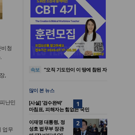
준비청
한국교회봉사단, 베네수엘라
지진 피해지서 긴급구호 활동
CMF선교원, 8월 정기모임 갖고
.
예배와 친교 나눠
검찰공화국인가, 경찰공화국인
속보
가, 아니면 국민의 공화국인가
“오직 기도만이 이 땅에 참된 자
장,
유와 평화통일을”
[오늘의 말씀] 너희 지체를 의의
무기로 하나님께 드리라
한국교회봉사단, 베네수엘라
많이 본 뉴스
지진 피해지서 긴급구호 활동
CMF선교원, 8월 정기모임 갖고
예배와 친교 나눠
 피난민
[사설] ‘검수완박’
1
마침표, 피해자는 힘없는 국민
이재명 대통령, 정
2
성호 법무부 장관
해 업무