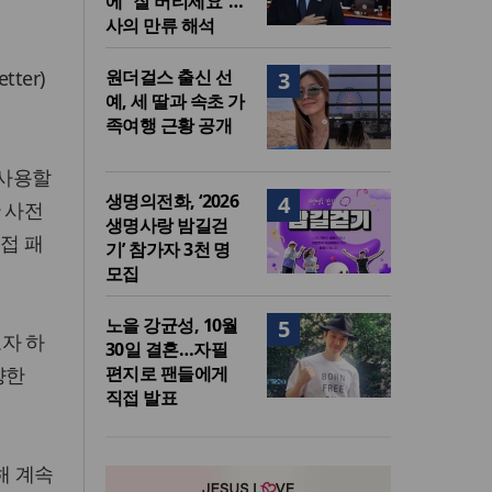
에 “잘 버티세요”…
사의 만류 해석
ter)
원더걸스 출신 선
3
예, 세 딸과 속초 가
족여행 근황 공개
 사용할
생명의전화, ‘2026
4
 사전
생명사랑 밤길걷
접 패
기’ 참가자 3천 명
모집
노을 강균성, 10월
5
자 하
30일 결혼…자필
향한
편지로 팬들에게
직접 발표
해 계속