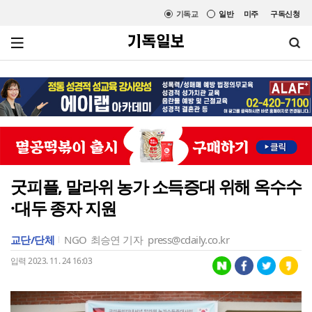
기독교
일반
미주
구독신청
굿피플, 말라위 농가 소득증대 위해 옥수수
·대두 종자 지원
교단/단체
NGO
최승연 기자
press@cdaily.co.kr
입력 2023. 11. 24 16:03