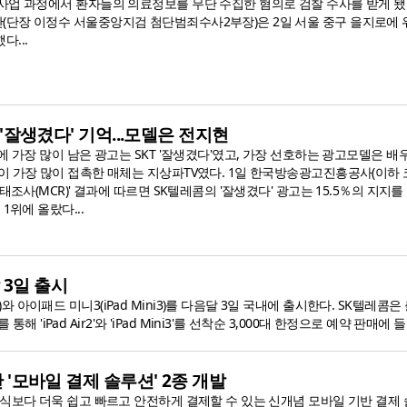
사업 과정에서 환자들의 의료정보를 무단 수집한 혐의로 검찰 수사를 받게 됐
단장 이정수 서울중앙지검 첨단범죄수사2부장)은 2일 서울 중구 을지로에 위
...
T '잘생겼다' 기억...모델은 전지현
에 가장 많이 남은 광고는 SKT '잘생겼다'였고, 가장 선호하는 광고모델은 배
이 가장 많이 접촉한 매체는 지상파TV였다. 1일 한국방송광고진흥공사(이하 
태조사(MCR)' 결과에 따르면 SK텔레콤의 '잘생겼다' 광고는 15.5％의 지지를
1위에 올랐다...
 3일 출시
)와 아이패드 미니3(iPad Mini3)를 다음달 3일 국내에 출시한다. SK텔레콤은
iPad Air2'와 'iPad Mini3'를 선착순 3,000대 한정으로 예약 판매에 들
기반 '모바일 결제 솔루션' 2종 개발
식보다 더욱 쉽고 빠르고 안전하게 결제할 수 있는 신개념 모바일 기반 결제 