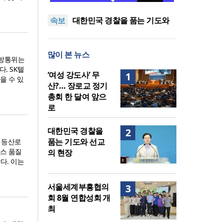
중단하라”
정신건강 치료 인프라 부족…
속보
정신질환 평생유병률 27.8%,
대한민국 경찰을 품는 기도와
중증 입원·재활 확충 과제
선교의 현장
한국교회 국가기도 네트워크,
‘느헤미야 연합기도회’ 시작
“기도로 시작한 스틸 美 대사,
많이 본 뉴스
한미동맹의 가교 되어주길”
한기연 “전쟁을 부르는 정책을
 방통위는
중단하라”
정신건강 치료 인프라 부족…
. SK텔
‘여성 강도사’ 무
1
을 수 있
정신질환 평생유병률 27.8%,
산?… 장로교 정기
중증 입원·재활 확충 과제
총회 한 달여 앞으
로
대한민국 경찰을
2
품는 기도와 선교
, 등산로
비스 품질
의 현장
다. 이는
서울세계부흥협의
3
회 8월 연합성회 개
최