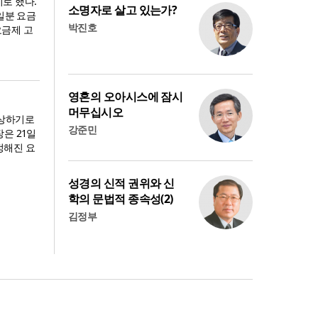
로 했다.
소명자로 살고 있는가?
일분 요금
박진호
요금제 고
영혼의 오아시스에 잠시
머무십시오
보상하기로
강준민
은 21일
정해진 요
성경의 신적 권위와 신
학의 문법적 종속성(2)
김정부