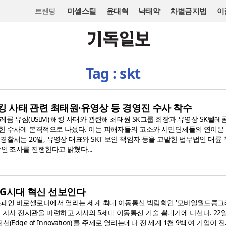
미셸스틸
윤대혁
낙태약
차별금지법
이
트랜딩
Tag : skt
 해킹 사태 관련 최태원·유영상 등 경영진 수사 착수
레콤 유심(USIM) 해킹 사태와 관련해 최태원 SK그룹 회장과 유영상 SK텔레
한 수사에 본격적으로 나섰다. 이는 피해자들의 고소와 시민단체들의 연이은
경찰서는 20일, 유영상 대표와 SKT 보안 책임자 등을 고발한 법무법인 대륜
발인 조사를 진행한다고 밝혔다...
서 5G시대 혁신 선보인다
 스페인 바로셀로나에서 열리는 세계 최대 이동통신 박람회인 '모바일월드콩
5)'에 자사 전시관을 마련하고 자사의 5세대 이동통신 기술 뽐내기에 나선다. 22
(Edge of Innovation)'를 주제로 열리는데다 전 세계 1천 9백 여 기업이 