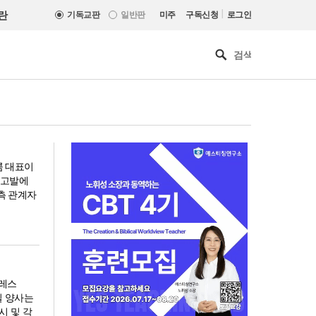
|
란
기독교판
일반판
미주
구독신청
로그인
콤 대표이
 고발에
 측 관계자
그레스
일 양사는
한기연 “전쟁을 부르는 정책을
전시 및 각