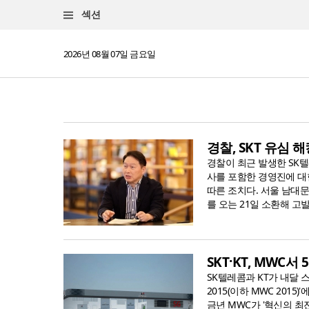
섹션
2026년 08월 07일 금요일
경찰, SKT 유심
경찰이 최근 발생한 SK텔
사를 포함한 경영진에 대
따른 조치다. 서울 남대문
를 오는 21일 소환해 고
SKT·KT, MWC
SK텔레콤과 KT가 내달
2015(이하 MWC 201
금년 MWC가 '혁신의 최전선