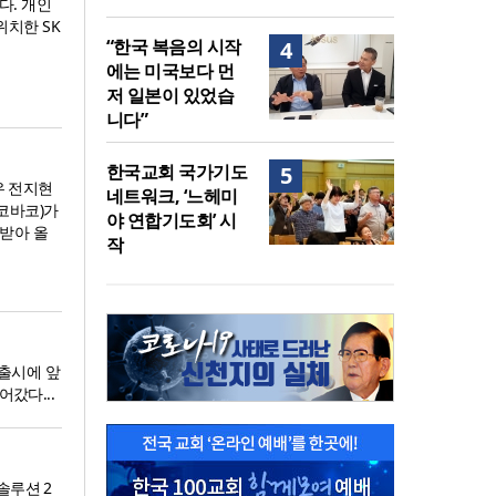
다. 개인
치한 SK
“한국 복음의 시작
4
에는 미국보다 먼
저 일본이 있었습
니다”
한국교회 국가기도
5
우 전지현
네트워크, ‘느헤미
코바코)가
야 연합기도회’ 시
 받아 올
작
 출시에 앞
어갔다...
솔루션 2