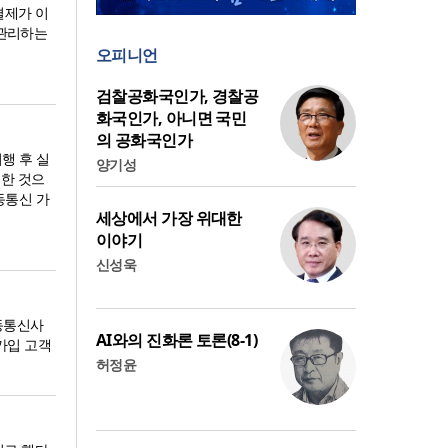
결제가 이
 관리하는
오피니언
검찰공화국인가, 경찰공
화국인가, 아니면 국민
의 공화국인가
행 후 실
양기성
영한 것으
이동통신 가
세상에서 가장 위대한
이야기
신성욱
이동통신사
AI와의 진화론 토론(8-1)
 가입 고객
허정윤