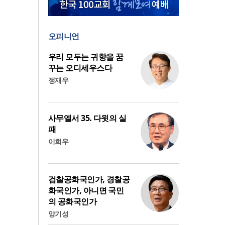
오피니언
우리 모두는 귀향을 꿈
꾸는 오디세우스다
정재우
사무엘서 35. 다윗의 실
패
이희우
검찰공화국인가, 경찰공
화국인가, 아니면 국민
의 공화국인가
양기성