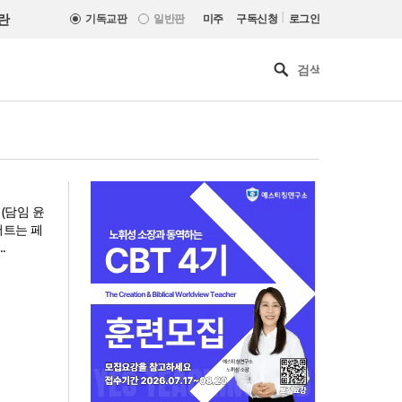
|
란
기독교판
일반판
미주
구독신청
로그인
(담임 윤
서트는 페
.
인도 마하라슈트라주 개종 금