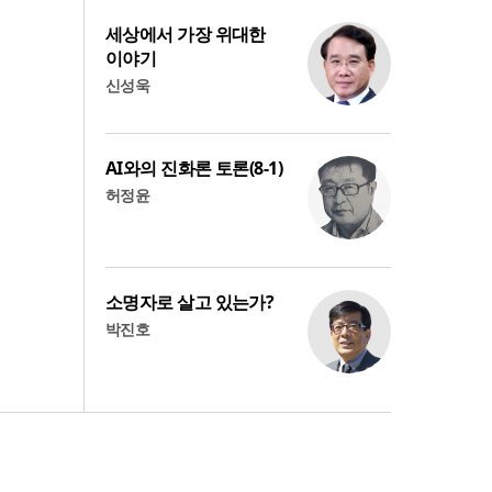
세상에서 가장 위대한
이야기
신성욱
AI와의 진화론 토론(8-1)
허정윤
소명자로 살고 있는가?
박진호