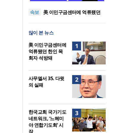
지법 시행… 기독교계 강력 반
올리벳대학교, 120만 평 리버사
속보
발
이드 대학 캠퍼스 영구 사용 승
美 이민구금센터에 억류됐던
인… 장기 개발 기반 확보
한인 목회자 석방돼
우크라 선교사 3부자의 헌신
“미사일 속에서도 복음은 전해
“미래 선교, 분쟁·빈곤 지역 출
많이 본 뉴스
진다”
신이 주도”
인도 마하라슈트라주 개종 금
지법 시행… 기독교계 강력 반
올리벳대학교, 120만 평 리버사
美 이민구금센터에
1
발
이드 대학 캠퍼스 영구 사용 승
억류됐던 한인 목
인… 장기 개발 기반 확보
회자 석방돼
사무엘서 35. 다윗
2
의 실패
한국교회 국가기도
3
네트워크, ‘느헤미
야 연합기도회’ 시
작