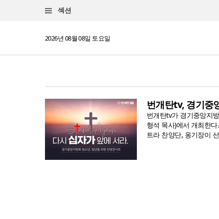
섹션
2026년 08월 08일 토요일
번개탄tv, 경기중
번개탄tv가 경기중앙지방
형석 목사)에서 개최한다
트라 찬양단, 옹기장이 선