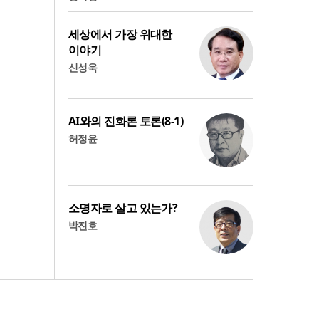
세상에서 가장 위대한
이야기
신성욱
AI와의 진화론 토론(8-1)
허정윤
소명자로 살고 있는가?
박진호