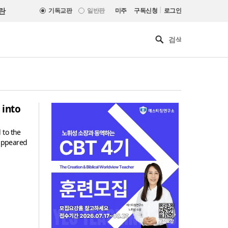
|
란
기독교판
일반판
미주
구독신청
로그인
 into
 to the
sappeared
올리벳대학교, 120만 평 리버사