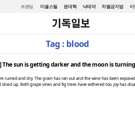
미셸스틸
윤대혁
낙태약
차별금지법
이
트랜딩
Tag : blood
 The sun is getting darker and the moon is turning
 are ruined and dry. The grain has ran out and the wine has been exposed
il dried up. Both grape vines and fig trees have withered too. Joy has di