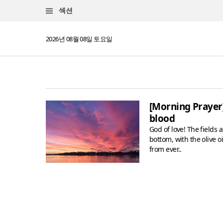
섹션
2026년 08월 08일 토요일
[Morning Prayer]
blood
God of love! The fields
bottom, with the olive o
from ever..