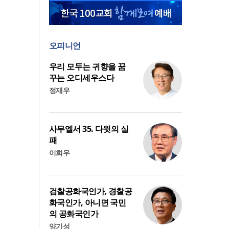
오피니언
우리 모두는 귀향을 꿈
꾸는 오디세우스다
정재우
사무엘서 35. 다윗의 실
패
이희우
검찰공화국인가, 경찰공
화국인가, 아니면 국민
의 공화국인가
양기성