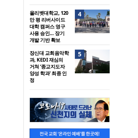
올리벳대학교, 120
4
만 평 리버사이드
대학 캠퍼스 영구
사용 승인… 장기
개발 기반 확보
장신대 교회음악학
5
과, KEDI 재심의
거쳐 ‘종교지도자
양성 학과’ 최종 인
정