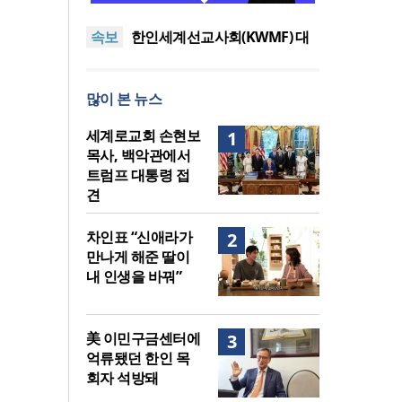
이드 대학 캠퍼스 영구 사용 승
세계로교회 손현보 목사, 백악
속보
인… 장기 개발 기반 확보
관에서 트럼프 대통령 접견
한인세계선교사회(KWMF) 대
표회장 이·취임식 열려
차인표 “신애라가 만나게 해준
딸이 내 인생을 바꿔”
상증세·법인세법 시행령 개정
많이 본 뉴스
에 해외선교 지원 ‘위기’
올리벳대학교, 120만 평 리버사
이드 대학 캠퍼스 영구 사용 승
세계로교회 손현보 목사, 백악
세계로교회 손현보
1
인… 장기 개발 기반 확보
관에서 트럼프 대통령 접견
목사, 백악관에서
트럼프 대통령 접
견
차인표 “신애라가
2
만나게 해준 딸이
내 인생을 바꿔”
美 이민구금센터에
3
억류됐던 한인 목
회자 석방돼