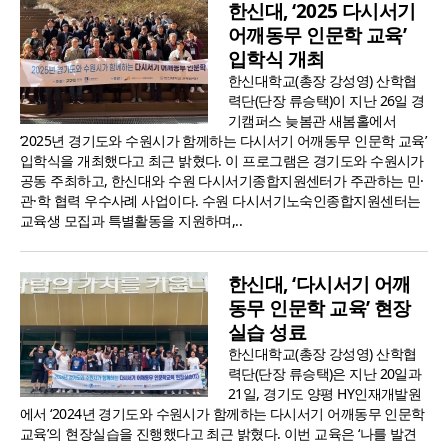
한신대, ‘2025 다시서기
어깨동무 인문학 교육’
입학식 개최
한신대학교(총장 강성영) 산학협
력단(단장 류승택)이 지난 26일 경
기캠퍼스 늦봄관 새봄홀에서
‘2025년 경기도와 수원시가 함께하는 다시서기 어깨동무 인문학 교육’
입학식을 개최했다고 최근 밝혔다. 이 프로그램은 경기도와 수원시가
공동 주최하고, 한신대와 수원 다시서기종합지원센터가 주관하는 민·
관·학 협력 우수사례 사업이다. 수원 다시서기노숙인종합지원센터는
교육생 모집과 특별활동을 지원하며,..
한신대, ‘다시서기 어깨
동무 인문학 교육’ 현장
실습 성료
한신대학교(총장 강성영) 산학협
력단(단장 류승택)은 지난 20일과
21일, 경기도 양평 HY인재개발원
에서 ‘2024년 경기도와 수원시가 함께하는 다시서기 어깨동무 인문학
교육’의 현장실습을 진행했다고 최근 밝혔다. 이번 교육은 ‘나를 발견