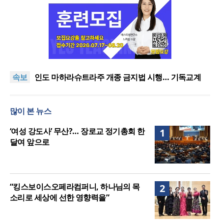
[최원호 목사의 영혼의 양식 63] 말씀은 같은데 왜 열
매는 다를까?
美 이민구금센터에 억류됐던 한인 목회자 석방돼
우크라 선교사 3부자의 헌신 “미사일 속에서도 복음
은 전해진다”
“미래 선교, 분쟁·빈곤 지역 출신이 주도”
속보
인도 마하라슈트라주 개종 금지법 시행… 기독교계
강력 반발
[최원호 목사의 영혼의 양식 63] 말씀은 같은데 왜 열
매는 다를까?
美 이민구금센터에 억류됐던 한인 목회자 석방돼
많이 본 뉴스
‘여성 강도사’ 무산?… 장로교 정기총회 한
1
달여 앞으로
“킹스보이스오페라컴퍼니, 하나님의 목
2
소리로 세상에 선한 영향력을”