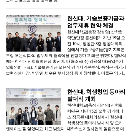
한신대, 기술보증기금과
업무제휴 협약 체결
한신대학교(총장 강성영) 산학협
력단(단장 홍선미)가 지난 19일 오
전 10시, 장공관 3층 장공대회의
실에서 기술보증기금(경기지역본
부장 오은식)과의 업무제휴 협약식을 진행했다고 최근 밝혔다. 협약식
에는 한신대 산학협력단장 홍선미, 태형소닉(주) 김용설 대표(입주기
업협의회 대표), 기술보증기금 오은식 경기지역본부장, 송정근 경기기
술혁신센터장, 박장민·채수은 부지점장 등이 참석했다. 이들은 양 기..
한신대, 학생창업 동아리
발대식 개최
한신대학교(총장 강성영) 산학협
력단은 지난 15일 오후 경기캠퍼
스 장공관 대회의실에서 ‘한신대
학생창업 동아리 발대식 및 오리
엔테이션’을 열었다고 최근 밝혔다. 대학혁신지원사업의 일환으로 마