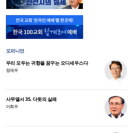
오피니언
우리 모두는 귀향을 꿈꾸는 오디세우스다
정재우
사무엘서 35. 다윗의 실패
이희우