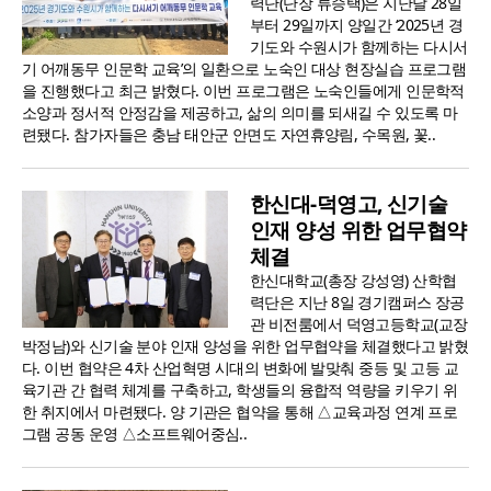
력단(단장 류승택)은 지난달 28일
부터 29일까지 양일간 ‘2025년 경
기도와 수원시가 함께하는 다시서
기 어깨동무 인문학 교육’의 일환으로 노숙인 대상 현장실습 프로그램
을 진행했다고 최근 밝혔다. 이번 프로그램은 노숙인들에게 인문학적
소양과 정서적 안정감을 제공하고, 삶의 의미를 되새길 수 있도록 마
련됐다. 참가자들은 충남 태안군 안면도 자연휴양림, 수목원, 꽃..
한신대-덕영고, 신기술
인재 양성 위한 업무협약
체결
한신대학교(총장 강성영) 산학협
력단은 지난 8일 경기캠퍼스 장공
관 비전룸에서 덕영고등학교(교장
박정남)와 신기술 분야 인재 양성을 위한 업무협약을 체결했다고 밝혔
다. 이번 협약은 4차 산업혁명 시대의 변화에 발맞춰 중등 및 고등 교
육기관 간 협력 체계를 구축하고, 학생들의 융합적 역량을 키우기 위
한 취지에서 마련됐다. 양 기관은 협약을 통해 △교육과정 연계 프로
그램 공동 운영 △소프트웨어중심..