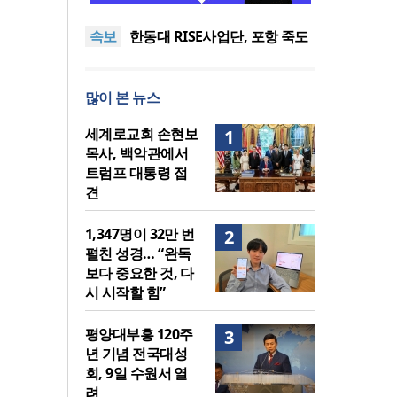
도’로 나라·한국교회·다음세대
세기총 “자유를 지키며 하나 된
속보
위해 합심
희망의 미래를 향하여”
한동대 RISE사업단, 포항 죽도
시장 담은 로컬 매거진 ‘포항집’
한남대·KAIST, 세계적 광자·전
발간
자기학 국제학술대회 ‘PIERS’
세계기독교 변화 속 한국 선교
많이 본 뉴스
대전 유치
신학의 방향은?
느헤미야 연합기도회, ‘왕의 기
도’로 나라·한국교회·다음세대
세기총 “자유를 지키며 하나 된
세계로교회 손현보
1
위해 합심
희망의 미래를 향하여”
목사, 백악관에서
트럼프 대통령 접
견
1,347명이 32만 번
2
펼친 성경… “완독
보다 중요한 것, 다
시 시작할 힘”
평양대부흥 120주
3
년 기념 전국대성
회, 9일 수원서 열
려