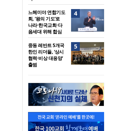
느헤미야 연합기도
4
회, ‘왕의 기도’로
나라·한국교회·다
음세대 위해 합심
중동 레반트 5개국
5
한인 리더들, ‘상시
협력·비상 대응망’
출범