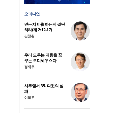
오피니언
믿든지 타협하든지 결단
하라(계 2:12-17)
김창환
우리 모두는 귀향을 꿈
꾸는 오디세우스다
정재우
사무엘서 35. 다윗의 실
패
이희우