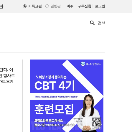
|
란
기독교판
일반판
미주
구독신청
로그인
다. 이
진 행사로
하트하트오케
느헤미야 연합기도회, ‘왕의 기