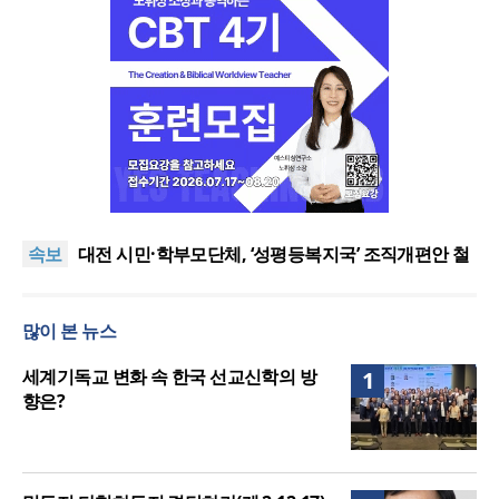
한남대·KAIST, 세계적 광자·전자기학 국제학술대회
‘PIERS’ 대전 유치
공실(空室) 공화국
속보
대전 시민·학부모단체, ‘성평등복지국’ 조직개편안 철
회 촉구
세기총 “자유를 지키며 하나 된 희망의 미래를 향하
여”
한동대 RISE사업단, 포항 죽도시장 담은 로컬 매거진
많이 본 뉴스
‘포항집’ 발간
한남대·KAIST, 세계적 광자·전자기학 국제학술대회
‘PIERS’ 대전 유치
공실(空室) 공화국
세계기독교 변화 속 한국 선교신학의 방
1
향은?