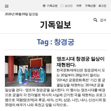
|
기독교판
일반판
미주
구독신청
로그인
2026년 08월 09일 일요일
Tag : 창경궁
영조시대 창경궁 일상이
재현된다.
한국문화재재단은 창경궁에서 오
는 20일부터 28일까지 열리는
'2014년 궁중문화축전' 기간 중 궁
궐일상을 재현하는 '2014년 궁궐
일상을 걷다 - 영조와 창경궁'을 실시한다. 이 행사는 영조시대를 배경
으로 궁궐의 각 전각별로 역사적 사실에 근거한 극을 재현하는 프로그
램으로 국왕(영조역)과 후궁, 세자, 신하, 상궁, 나인, 내시, 산선시위 등
35명의 배우가 나와 옥천교 앞을 시작으로..