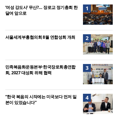
니다”
“기도로 시작한 스틸 美 대사, 한미동맹의 가교 되어
‘여성 강도사’ 무산?… 장로교 정기총회 한
1
주길”
달여 앞으로
서울세계부흥협의회 8월 연합성회 개최
2
민족복음화운동본부·한국장로회총연합
3
회, 2027 대성회 위해 협력
“한국 복음의 시작에는 미국보다 먼저 일
4
본이 있었습니다”