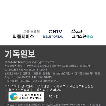
그룹 브랜드
© 2026 christiandaily.co.kr All rights reserved.
서울특별시 성북구 안암로 53 크로스빌딩 | 등록번호 : 서울 아02205ㅣ등록일자 :
2012.07.18ㅣ사업자번호: 204-81-20946
발행인(대표자) : 김규진 ㅣ 편집인 : 김진영 ㅣ청소년보호책임자 : 장지동 | 고충처리인: 장
지동 | TEL 02-739-8119 | FAX 02-6008-8119
구독문의 02-6085-8166 | 광고문의 010-2700-3297
회사소개
광고안내
구독신청
기사제보
개인정보취급방침
청소년보호정책
고충처리
윤리강령
PC 버전
기독일보의 모든 콘텐츠(기사) 는 저작권법의 보호를 받은바, 무단 전재ㆍ복사ㆍ배포 등을