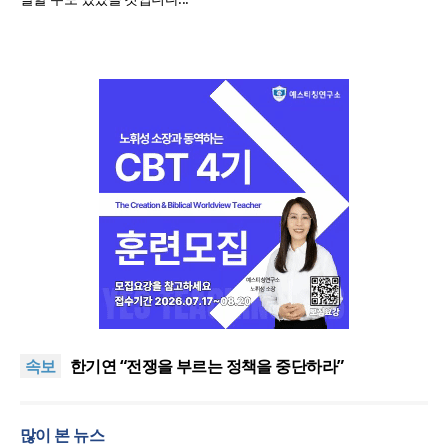
“한국 복음의 시작에는 미국보다 먼저 일본이 있었습
니다”
“기도로 시작한 스틸 美 대사, 한미동맹의 가교 되어
속보
주길”
한기연 “전쟁을 부르는 정책을 중단하라”
서울세계부흥협의회 8월 연합성회 개최
민족복음화운동본부·한국장로회총연합회, 2027 대
많이 본 뉴스
성회 위해 협력
“한국 복음의 시작에는 미국보다 먼저 일본이 있었습