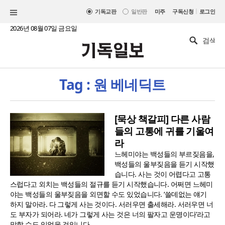
|
기독교판
일반판
미주
구독신청
로그인
2026년 08월 07일 금요일
Tag : 원 베네딕트
[묵상 책갈피] 다른 사람
들의 고통에 귀를 기울여
라
느헤미야는 백성들의 부르짖음을,
백성들의 울부짖음을 듣기 시작했
습니다. 사는 것이 어렵다고 고통
스럽다고 외치는 백성들의 절규를 듣기 시작했습니다. 어쩌면 느헤미
야는 백성들의 울부짖음을 외면할 수도 있었습니다. ‘쓸데없는 얘기
하지 말아라. 다 그렇게 사는 것이다. 서러우면 출세해라. 서러우면 너
도 부자가 되어라. 네가 그렇게 사는 것은 너의 팔자고 운명이다’라고
말할 수도 있었을 것입니다...