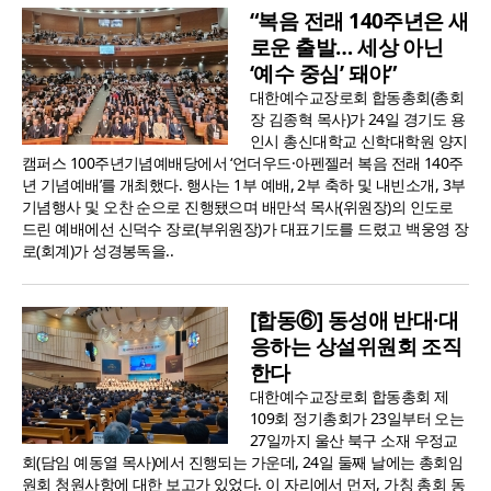
“복음 전래 140주년은 새
로운 출발… 세상 아닌
‘예수 중심’ 돼야”
대한예수교장로회 합동총회(총회
장 김종혁 목사)가 24일 경기도 용
인시 총신대학교 신학대학원 양지
캠퍼스 100주년기념예배당에서 ‘언더우드·아펜젤러 복음 전래 140주
년 기념예배’를 개최했다. 행사는 1부 예배, 2부 축하 및 내빈소개, 3부
기념행사 및 오찬 순으로 진행됐으며 배만석 목사(위원장)의 인도로
드린 예배에선 신덕수 장로(부위원장)가 대표기도를 드렸고 백웅영 장
로(회계)가 성경봉독을..
[합동⑥] 동성애 반대·대
응하는 상설위원회 조직
한다
대한예수교장로회 합동총회 제
109회 정기총회가 23일부터 오는
27일까지 울산 북구 소재 우정교
회(담임 예동열 목사)에서 진행되는 가운데, 24일 둘째 날에는 총회임
원회 청원사항에 대한 보고가 있었다. 이 자리에서 먼저, 가칭 총회 동