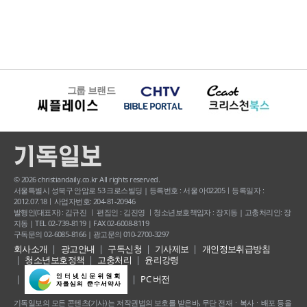
그룹 브랜드
© 2026 christiandaily.co.kr All rights reserved.
서울특별시 성북구 안암로 53 크로스빌딩 | 등록번호 : 서울 아02205ㅣ등록일자 :
2012.07.18ㅣ사업자번호: 204-81-20946
발행인(대표자) : 김규진 ㅣ 편집인 : 김진영 ㅣ청소년보호책임자 : 장지동 | 고충처리인: 장
지동 | TEL 02-739-8119 | FAX 02-6008-8119
구독문의 02-6085-8166 | 광고문의 010-2700-3297
회사소개
광고안내
구독신청
기사제보
개인정보취급방침
청소년보호정책
고충처리
윤리강령
PC 버전
기독일보의 모든 콘텐츠(기사) 는 저작권법의 보호를 받은바, 무단 전재ㆍ복사ㆍ배포 등을