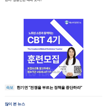
“한국 복음의 시작에는 미국보다 먼저 일본이 있었습
니다”
“기도로 시작한 스틸 美 대사, 한미동맹의 가교 되어
속보
주길”
한기연 “전쟁을 부르는 정책을 중단하라”
서울세계부흥협의회 8월 연합성회 개최
민족복음화운동본부·한국장로회총연합회, 2027 대
많이 본 뉴스
성회 위해 협력
“한국 복음의 시작에는 미국보다 먼저 일본이 있었습