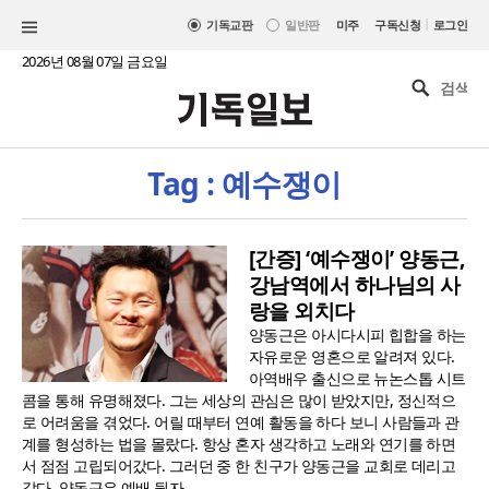
|
기독교판
일반판
미주
구독신청
로그인
2026년 08월 07일 금요일
Tag : 예수쟁이
[간증] ‘예수쟁이’ 양동근,
강남역에서 하나님의 사
랑을 외치다
양동근은 아시다시피 힙합을 하는
자유로운 영혼으로 알려져 있다.
아역배우 출신으로 뉴논스톱 시트
콤을 통해 유명해졌다. 그는 세상의 관심은 많이 받았지만, 정신적으
로 어려움을 겪었다. 어릴 때부터 연예 활동을 하다 보니 사람들과 관
계를 형성하는 법을 몰랐다. 항상 혼자 생각하고 노래와 연기를 하면
서 점점 고립되어갔다. 그러던 중 한 친구가 양동근을 교회로 데리고
갔다. 양동근은 예배 뒷자..