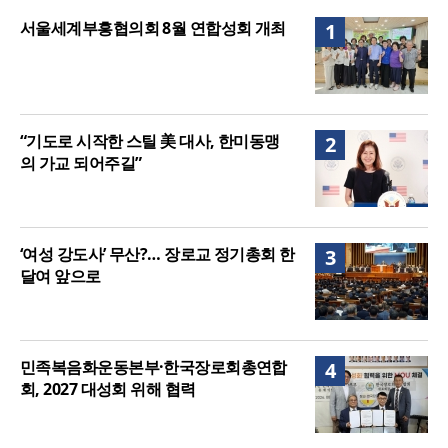
니다”
“기도로 시작한 스틸 美 대사, 한미동맹의 가교 되어
서울세계부흥협의회 8월 연합성회 개최
1
주길”
“기도로 시작한 스틸 美 대사, 한미동맹
2
의 가교 되어주길”
‘여성 강도사’ 무산?… 장로교 정기총회 한
3
달여 앞으로
민족복음화운동본부·한국장로회총연합
4
회, 2027 대성회 위해 협력