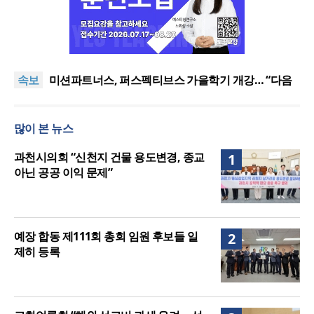
사랑과 공의로 열리는 하나님 나라의 회복 원리
어쿠스틱 피아노 찬송가 시리즈의 새 앨범 발매
속보
미션파트너스, 퍼스펙티브스 가을학기 개강… “다음
세대 선교자원 발굴”
하이테크 시대, 하이터치가 답이다
한국크리스천기자포럼, 2026년 여름호 발간
많이 본 뉴스
사랑과 공의로 열리는 하나님 나라의 회복 원리
어쿠스틱 피아노 찬송가 시리즈의 새 앨범 발매
과천시의회 “신천지 건물 용도변경, 종교
1
아닌 공공 이익 문제”
예장 합동 제111회 총회 임원 후보들 일
2
제히 등록