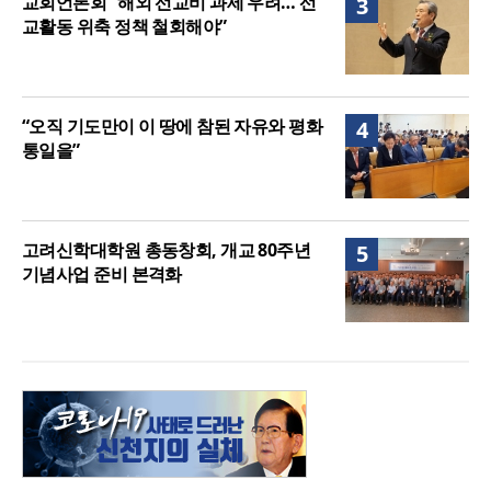
교회언론회 “해외 선교비 과세 우려… 선
3
교활동 위축 정책 철회해야”
“오직 기도만이 이 땅에 참된 자유와 평화
4
통일을”
고려신학대학원 총동창회, 개교 80주년
5
기념사업 준비 본격화