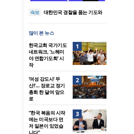
중단하라”
정신건강 치료 인프라 부족…
속보
정신질환 평생유병률 27.8%,
대한민국 경찰을 품는 기도와
중증 입원·재활 확충 과제
선교의 현장
한국교회 국가기도 네트워크,
‘느헤미야 연합기도회’ 시작
“기도로 시작한 스틸 美 대사,
많이 본 뉴스
한미동맹의 가교 되어주길”
한기연 “전쟁을 부르는 정책을
중단하라”
정신건강 치료 인프라 부족…
한국교회 국가기도
1
정신질환 평생유병률 27.8%,
네트워크, ‘느헤미
중증 입원·재활 확충 과제
야 연합기도회’ 시
작
‘여성 강도사’ 무
2
산?… 장로교 정기
총회 한 달여 앞으
로
“한국 복음의 시작
3
에는 미국보다 먼
저 일본이 있었습
니다”