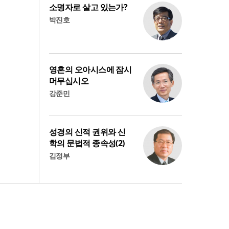
소명자로 살고 있는가?
박진호
영혼의 오아시스에 잠시
머무십시오
강준민
성경의 신적 권위와 신
학의 문법적 종속성(2)
김정부