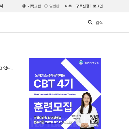
|
란
기독교판
일반판
미주
구독신청
로그인
 있다..
한기연 “전쟁을 부르는 정책을