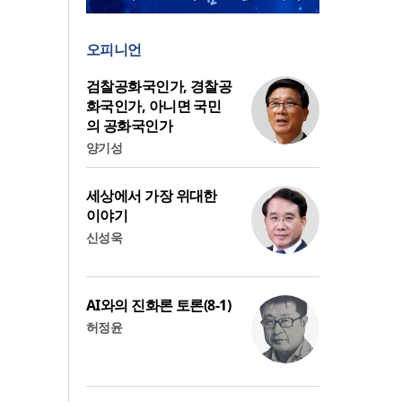
오피니언
검찰공화국인가, 경찰공
화국인가, 아니면 국민
의 공화국인가
양기성
세상에서 가장 위대한
이야기
신성욱
AI와의 진화론 토론(8-1)
허정윤