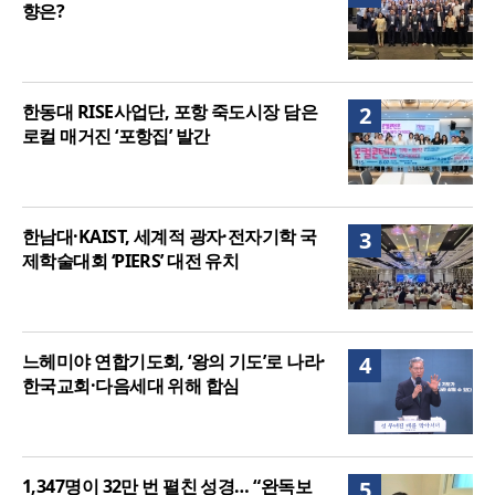
향은?
한동대 RISE사업단, 포항 죽도시장 담은
2
로컬 매거진 ‘포항집’ 발간
한남대·KAIST, 세계적 광자·전자기학 국
3
제학술대회 ‘PIERS’ 대전 유치
느헤미야 연합기도회, ‘왕의 기도’로 나라·
4
한국교회·다음세대 위해 합심
1,347명이 32만 번 펼친 성경… “완독보
5