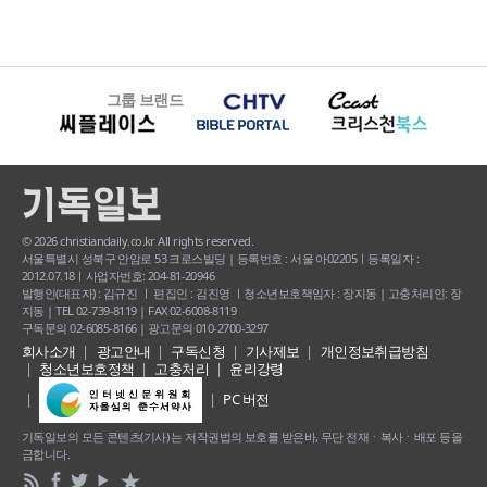
그룹 브랜드
© 2026 christiandaily.co.kr All rights reserved.
서울특별시 성북구 안암로 53 크로스빌딩 | 등록번호 : 서울 아02205ㅣ등록일자 :
2012.07.18ㅣ사업자번호: 204-81-20946
발행인(대표자) : 김규진 ㅣ 편집인 : 김진영 ㅣ청소년보호책임자 : 장지동 | 고충처리인: 장
지동 | TEL 02-739-8119 | FAX 02-6008-8119
구독문의 02-6085-8166 | 광고문의 010-2700-3297
회사소개
광고안내
구독신청
기사제보
개인정보취급방침
청소년보호정책
고충처리
윤리강령
PC 버전
기독일보의 모든 콘텐츠(기사) 는 저작권법의 보호를 받은바, 무단 전재ㆍ복사ㆍ배포 등을
금합니다.