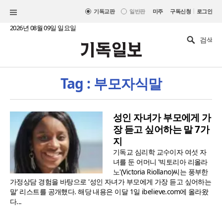
|
기독교판
일반판
미주
구독신청
로그인
2026년 08월 09일 일요일
Tag : 부모자식말
성인 자녀가 부모에게 가
장 듣고 싶어하는 말 7가
지
기독교 심리학 교수이자 여섯 자
녀를 둔 어머니 '빅토리아 리올라
노'(Victoria Riollano)씨는 풍부한
가정상담 경험을 바탕으로 '성인 자녀가 부모에게 가장 듣고 싶어하는
말' 리스트를 공개했다. 해당 내용은 이달 1일 ibelieve.com에 올라왔
다...