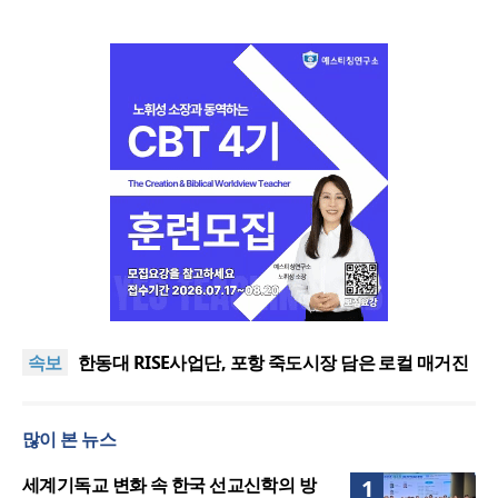
느헤미야 연합기도회, ‘왕의 기도’로 나라·한국교회·다
음세대 위해 합심
세기총 “자유를 지키며 하나 된 희망의 미래를 향하
속보
여”
한동대 RISE사업단, 포항 죽도시장 담은 로컬 매거진
‘포항집’ 발간
한남대·KAIST, 세계적 광자·전자기학 국제학술대회
‘PIERS’ 대전 유치
세계기독교 변화 속 한국 선교신학의 방향은?
많이 본 뉴스
느헤미야 연합기도회, ‘왕의 기도’로 나라·한국교회·다
음세대 위해 합심
세기총 “자유를 지키며 하나 된 희망의 미래를 향하
세계기독교 변화 속 한국 선교신학의 방
1
여”