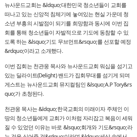
뉴사운드교회는 &ldquo;대한민국 청소년들이 교회를
떠나고 있는 신앙적 침체기에 놓여있는 현실 가운데 청
소년 부흥의 시발점이 되기를 희망함과 동시에 이번 집
회를 통해 청소년들이 자발적으로 기도에 동참할 수 있
도록 하는 &lsquo;기도 무브먼트&rsquo;를 선포할 예정
&rdquo;이라고 소개했다.
이번 집회는 천관웅 목사와 뉴사운드교회 워십을 섬기고
있는 딜라이트(Delight) 밴드가 집회무대를 섬기게 되며
게스트는 뉴사운드교회 뮤지컬팀인 &lsquo;A.P Tory&rs
quo;가 초청된다.
천관웅 목사는 &ldquo;한국교회의 미래이자 주체인 이
땅의 청소년들에게 교회가 이처럼 자리잡고 복음이 세워
질 수 있었던 이유는 바로 &lsquo;회개와 기도&rsquo;라
는 것을 심어줄 것&rdquo;이라며 &ldquo;세상 속에서