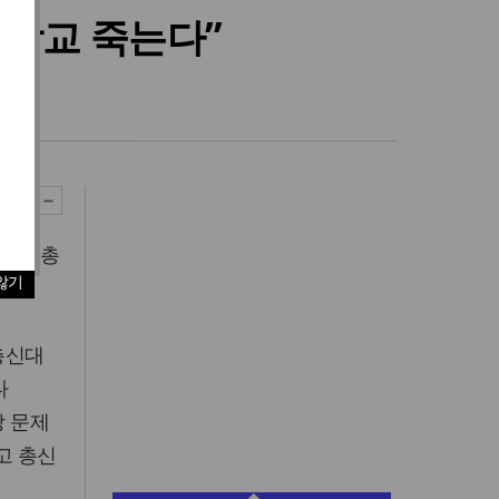
 신학교 죽는다”
사가 총
않기
총신대
다
장 문제
고 총신