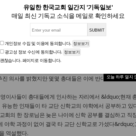
“총신대 야학 필요” VS “지방
유일한 한국교회 일간지 '기독일보'
매일 최신 기독교 소식을 메일로 확인하세요
재단이사장 김영우 목사, 야학 추진 의사 밝혀
개인정보 수집 및 이용
에 동의합니다.
광고성 정보 수신
에 동의합니다.
글자크기
괜찮습니다. 페이지로 이동합니다.
째날인 20일 사무처리에서 총신대학교 재단이사장 김영우 목
오늘 하루 열지 
o; 추진 의사를 밝혔지만 몇몇 총대들은 이에 반대했다.
운영이사들이 총대들에게 인사하는 자리에서 &ldquo;현재 
내 유능한 인재들이 타 교단 신학교의 야학에서 공부하고 있
합동 내 교회의 한 장로님은 늦은 나이에 신학 공부를 결심하고 직
 야학 과정이 없어 결국 타 교단 신학교로 가셨다&rdquo;
을 역설했다.