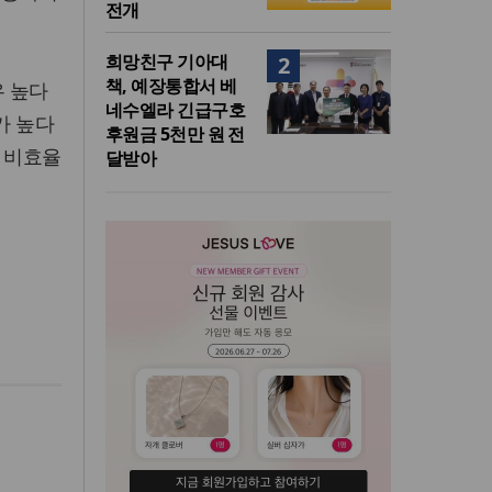
전개
희망친구 기아대
2
책, 예장통합서 베
우 높다
네수엘라 긴급구호
가 높다
후원금 5천만 원 전
등 비효율
달받아