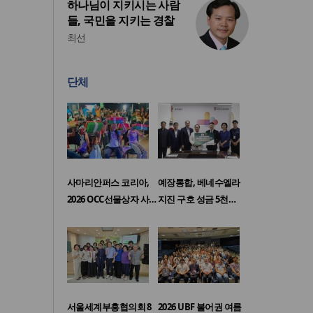
하나님이 지키시는 사람
들, 국민을 지키는 경찰
최선
단체
사마리안퍼스 코리아,
예장통합, 베네수엘라
2026 OCC선물상자 사…
지진 구호 성금 5천…
서울세계부흥협의회 8
2026 UBF 불어권 여름