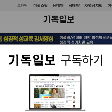
미셸스틸
윤대혁
낙태약
차별금지법
이
트랜딩
입력 2011. 09. 22 14:19