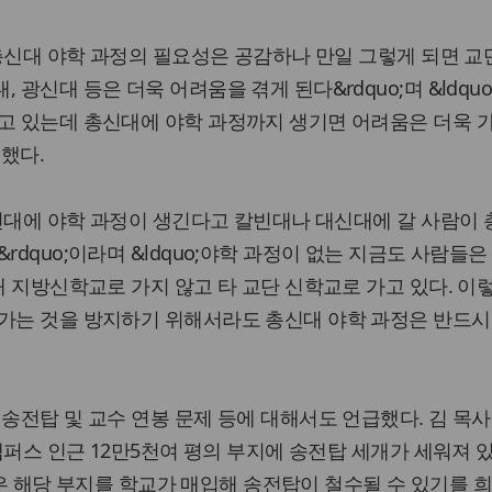
;총신대 야학 과정의 필요성은 공감하나 만일 그렇게 되면 교
 광신대 등은 더욱 어려움을 겪게 된다&rdquo;며 &ldqu
겪고 있는데 총신대에 야학 과정까지 생기면 어려움은 더욱 
명했다.
;총신대에 야학 과정이 생긴다고 칼빈대나 대신대에 갈 사람이
rdquo;이라며 &ldquo;야학 과정이 없는 지금도 사람들
내 지방신학교로 가지 않고 타 교단 신학교로 가고 있다. 이
 가는 것을 방지하기 위해서라도 총신대 야학 과정은 반드시
 송전탑 및 교수 연봉 문제 등에 대해서도 언급했다. 김 목
 캠퍼스 인근 12만5천여 평의 부지에 송전탑 세개가 세워져 
학생들은 해당 부지를 학교가 매입해 송전탑이 철수될 수 있기를