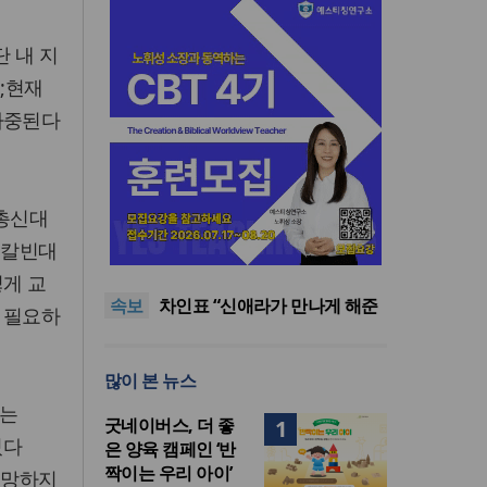
단 내 지
o;현재
가중된다
 총신대
올리벳대학교, 120만 평 리버사
은 칼빈대
이드 대학 캠퍼스 영구 사용 승
세계로교회 손현보 목사, 백악
인… 장기 개발 기반 확보
관에서 트럼프 대통령 접견
한인세계선교사회(KWMF) 대
렇게 교
속보
표회장 이·취임식 열려
차인표 “신애라가 만나게 해준
 필요하
딸이 내 인생을 바꿔”
상증세·법인세법 시행령 개정
에 해외선교 지원 ‘위기’
올리벳대학교, 120만 평 리버사
많이 본 뉴스
이드 대학 캠퍼스 영구 사용 승
세계로교회 손현보 목사, 백악
인… 장기 개발 기반 확보
관에서 트럼프 대통령 접견
사는
굿네이버스, 더 좋
1
있다
은 양육 캠페인 ‘반
짝이는 우리 아이’
 희망하지