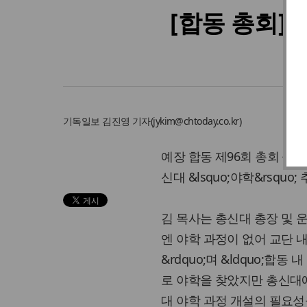
[합동 총회] 
기독일보
김진영 기자
(
jykim@chtoday.co.kr
)
예장 합동 제96회 총회 둘
신대 &lsquo;야학&rsqu
김 목사는 총신대 총장 및 
엔 야학 과정이 없어 교단 
&rdquo;며 &ldquo;
로 야학을 찾았지만 총신대에
대 야학 과정 개설의 필요성