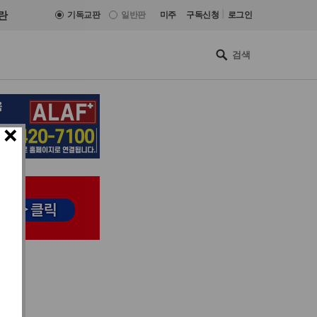
|
란
기독교판
일반판
미주
구독신청
로그인
×