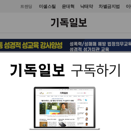
미셸스틸
윤대혁
낙태약
차별금지법
이
트랜딩
문화
도서
입력 2025. 07. 14 08:51