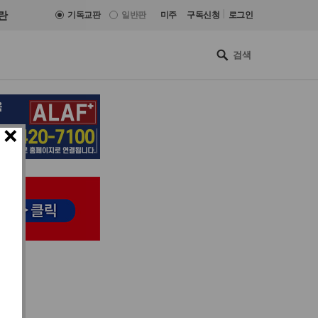
|
란
기독교판
일반판
미주
구독신청
로그인
×