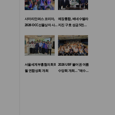
사마리안퍼스 코리아,
예장통합, 베네수엘라
2026 OCC선물상자 사…
지진 구호 성금 5천…
서울세계부흥협의회 8
2026 UBF 불어권 여름
월 연합성회 개최
수양회 개최… “예수…