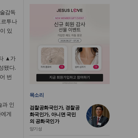
예술감독
 포르투나
이 있
타 ▲가
성됐다.
어 번
목소리
술과 인
검찰공화국인가, 경찰공
자에게
화국인가, 아니면 국민
의 공화국인가
양기성