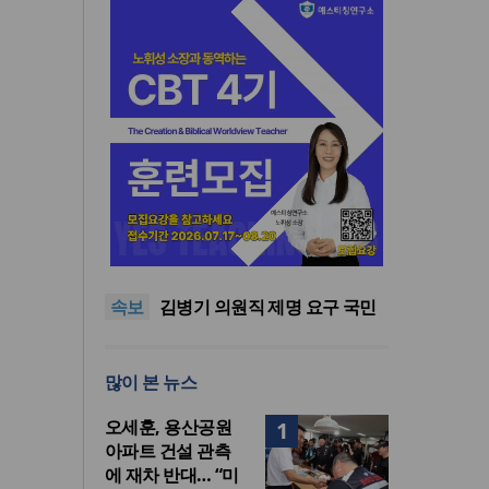
기감 이대위, 감신대 도서관에
퀴어서적 ‘별도 부스’ 마련 조치
2026년 상반기 탈북민 입국 63
명… 전년 동기 대비 34.4% 감
오픈AI, 차세대 AI 모델 ‘아스트
속보
소
라’ 일부 활동 중단… “중대한 사
김병기 의원직 제명 요구 국민
이버 공격 역량 배제 못해”
동의청원… 13개 비위 의혹 경
오세훈, 용산공원 아파트 건설
찰 수사 11개월째
관측에 재차 반대… “미래세대
기감 이대위, 감신대 도서관에
많이 본 뉴스
위한 국가적 자산”
퀴어서적 ‘별도 부스’ 마련 조치
2026년 상반기 탈북민 입국 63
명… 전년 동기 대비 34.4% 감
오세훈, 용산공원
1
소
아파트 건설 관측
에 재차 반대… “미