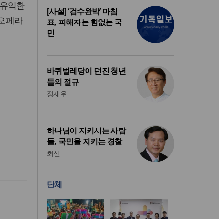
 유익한
[사설] ‘검수완박’ 마침
 오페라
표, 피해자는 힘없는 국
민
바퀴벌레당이 던진 청년
들의 절규
정재우
하나님이 지키시는 사람
들, 국민을 지키는 경찰
최선
단체