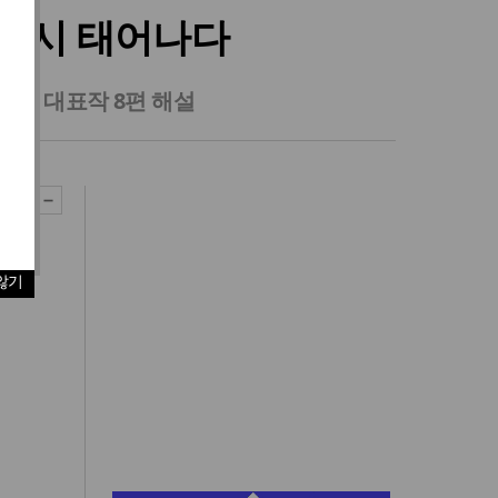
 다시 태어나다
장의 대표작 8편 해설
않기