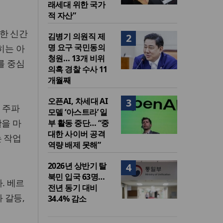
래세대 위한 국가
적 자산”
한 신간
김병기 의원직 제
2
명 요구 국민동의
히는 아
청원… 13개 비위
를 중심
의혹 경찰 수사 11
개월째
오픈AI, 차세대 AI
3
 주파
모델 ‘아스트라’ 일
활을 마
부 활동 중단… “중
대한 사이버 공격
는 작업
역량 배제 못해”
2026년 상반기 탈
4
북민 입국 63명…
. 베르
전년 동기 대비
 갈등,
34.4% 감소