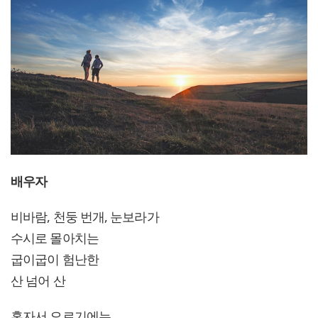
배우자
비바람, 천둥 번개, 눈보라가
수시로 몰아치는
굽이굽이 험난한
산 넘어 산
혼자서 오르기에는