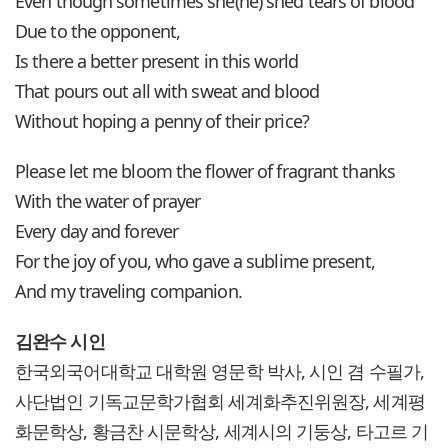
Even though sometimes she(he) shed tears of blood
Due to the opponent,
Is there a better present in this world
That pours out all with sweat and blood
Without hoping a penny of their price?
Please let me bloom the flower of fragrant thanks
With the water of prayer
Every day and forever
For the joy of you, who gave a sublime present,
And my traveling companion.
김완수 시인
한국외국어대학교 대학원 영문학 박사, 시인 겸 수필가,
사단법인 기독교문학가협회 세계화추진위원장, 세계평
화문학상, 황금찬 시문학상, 세계시의 기둥상, 타고르 기