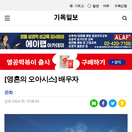
기독교
일반
미주
구독신청
[영혼의 오아시스] 배우자
문화
입력 2024. 05. 19 06:34