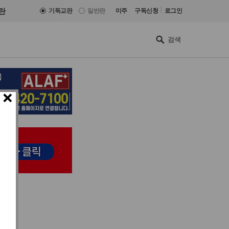
|
란
기독교판
일반판
미주
구독신청
로그인
×