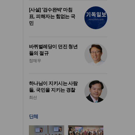
[사설] ‘검수완박’ 마침
표, 피해자는 힘없는 국
민
바퀴벌레당이 던진 청년
들의 절규
정재우
하나님이 지키시는 사람
들, 국민을 지키는 경찰
최선
단체