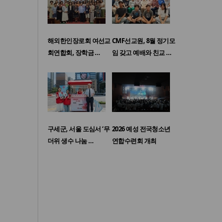
해외한인장로회 여선교
CMF선교원, 8월 정기모
회연합회, 장학금 …
임 갖고 예배와 친교 …
구세군, 서울 도심서 ‘무
2026 예성 전국청소년
더위 생수 나눔 …
연합수련회 개최