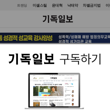
미셸스틸
윤대혁
낙태약
차별금지법
이
트랜딩
교단/단체
NGO
입력 2023. 11. 29 16:37