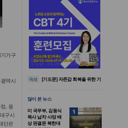
위기가구
횃불트리니티신학대학원대,
ACSI 국제 기독교사 자격 과정
“하나님 앞에서 광복의 은혜 기
신설
억하고 책임 감당해야”
교진추, 2022 개정 통합과학 내
속보
‘후성유전 해석 가능성’ 관련 청
[기도문] 자존감 회복을 위한 기
구광역시
원
도
김종진 몽골 선교사, 한인세계
선교사회(KWMF) 신임 대표회
횃불트리니티신학대학원대,
많이 본 뉴스
장 취임
ACSI 국제 기독교사 자격 과정
“하나님 앞에서 광복의 은혜 기
정, 응
신설
억하고 책임 감당해야”
미 국무부, 김동식
1
 대구시
목사 납치·사망 배
지재단은
상 판결문 북한대