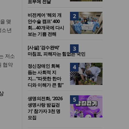
표부에 전달
비전케어 ‘해외 개
2
을 맺
안수술 캠프’ 400
회…40개국에 다시
청소년
보는 기쁨 전해
[사설] ‘검수완박’
3
마침표, 피해자는 힘없는 국민
는 저소
원 협약
정신장애인 회복
4
돕는 사회적 지
지…“따뜻한 한마
디와 이해가 큰 힘”
상
생명의전화, ‘2026
5
생명사랑 밤길걷
기’ 참가자 3천 명
모집