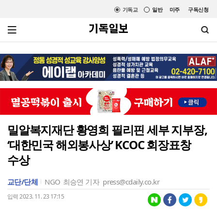
기독교
일반
미주
구독신청
밀알복지재단 황영희 필리핀 세부 지부장,
‘대한민국 해외봉사상’ KCOC 회장표창
수상
교단/단체
NGO
최승연 기자
press@cdaily.co.kr
입력 2023. 11. 23 17:15