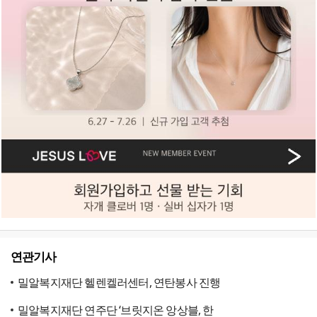
연관기사
밀알복지재단 헬렌켈러센터, 연탄봉사 진행
밀알복지재단 연주단 ‘브릿지온 앙상블, 한