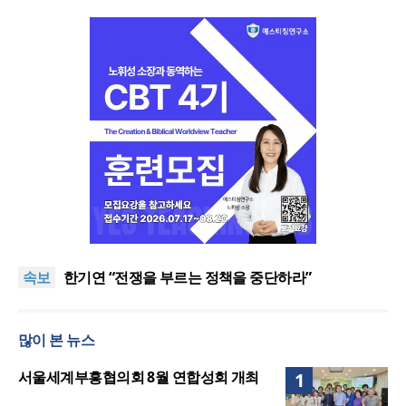
“한국 복음의 시작에는 미국보다 먼저 일본이 있었습
니다”
“기도로 시작한 스틸 美 대사, 한미동맹의 가교 되어
속보
주길”
한기연 “전쟁을 부르는 정책을 중단하라”
서울세계부흥협의회 8월 연합성회 개최
민족복음화운동본부·한국장로회총연합회, 2027 대
많이 본 뉴스
성회 위해 협력
“한국 복음의 시작에는 미국보다 먼저 일본이 있었습
니다”
“기도로 시작한 스틸 美 대사, 한미동맹의 가교 되어
서울세계부흥협의회 8월 연합성회 개최
1
주길”