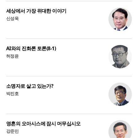
세상에서 가장 위대한 이야기
신성욱
AI와의 진화론 토론(8-1)
허정윤
소명자로 살고 있는가?
박진호
영혼의 오아시스에 잠시 머무십시오
강준민