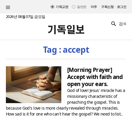
|
기독교판
일반판
미주
구독신청
로그인
2026년 08월 07일 금요일
Tag : accept
[Morning Prayer]
Accept with faith and
open your ears.
God of love! Jesus' miracle has a
missionary characteristic of
preaching the gospel. This is
because God's love is more clearly revealed through miracles.
How sad is it for one who can't hear the gospel? We need to list..