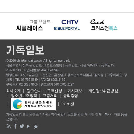
그룹 브랜드
© 2026 christiandaily.co.kr All rights reserved.
서울특별시 성북구 안암로 53 크로스빌딩 | 등록번호 : 서울 아02205ㅣ등록일자 :
2012.07.18ㅣ사업자번호: 204-81-20946
발행인(대표자) : 김규진 ㅣ 편집인 : 김진영 ㅣ청소년보호책임자 : 장지동 | 고충처리인: 장
지동 | TEL 02-739-8119 | FAX 02-6008-8119
구독문의 02-6085-8166 | 광고문의 010-2700-3297
회사소개
광고안내
구독신청
기사제보
개인정보취급방침
청소년보호정책
고충처리
윤리강령
PC 버전
기독일보의 모든 콘텐츠(기사) 는 저작권법의 보호를 받은바, 무단 전재ㆍ복사ㆍ배포 등을
금합니다.