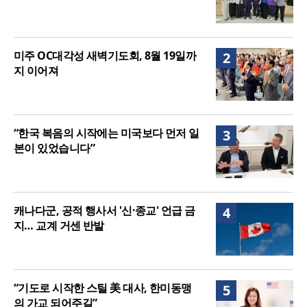
미주 OC대각성 새벽기도회, 8월 19일까
2
지 이어져
“한국 복음의 시작에는 미국보다 먼저 일
3
본이 있었습니다”
캐나다군, 공적 행사서 '신·종교' 언급 금
4
지… 교계 거센 반발
“기도로 시작한 스틸 美 대사, 한미동맹
5
의 가교 되어주길”