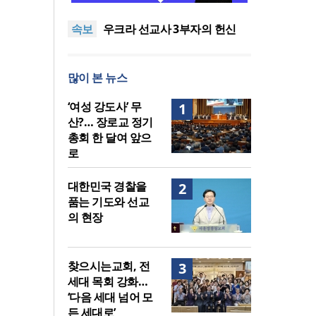
말씀은 같은데 왜 열매는 다를
美 이민구금센터에 억류됐던
속보
까?
한인 목회자 석방돼
우크라 선교사 3부자의 헌신
“미사일 속에서도 복음은 전해
“미래 선교, 분쟁·빈곤 지역 출
진다”
신이 주도”
인도 마하라슈트라주 개종 금
많이 본 뉴스
지법 시행… 기독교계 강력 반
[최원호 목사의 영혼의 양식 63]
발
말씀은 같은데 왜 열매는 다를
美 이민구금센터에 억류됐던
‘여성 강도사’ 무
1
까?
한인 목회자 석방돼
산?… 장로교 정기
총회 한 달여 앞으
로
대한민국 경찰을
2
품는 기도와 선교
의 현장
찾으시는교회, 전
3
세대 목회 강화…
‘다음 세대 넘어 모
든 세대로’