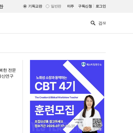
|
란
기독교판
일반판
미주
구독신청
로그인
북한 전문
비확산연구
[최원호 목사의 영혼의 양식 63]