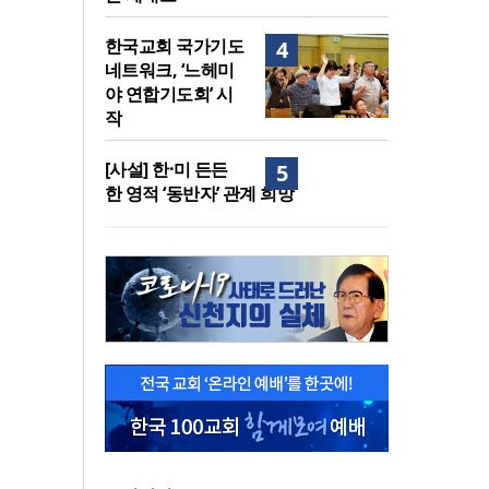
한국교회 국가기도
4
네트워크, ‘느헤미
야 연합기도회’ 시
작
[사설] 한·미 든든
5
한 영적 ‘동반자’ 관계 희망