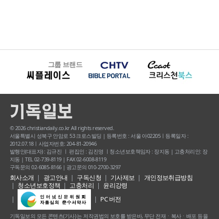
그룹 브랜드
© 2026 christiandaily.co.kr All rights reserved.
서울특별시 성북구 안암로 53 크로스빌딩 | 등록번호 : 서울 아02205ㅣ등록일자 :
2012.07.18ㅣ사업자번호: 204-81-20946
발행인(대표자) : 김규진 ㅣ 편집인 : 김진영 ㅣ청소년보호책임자 : 장지동 | 고충처리인: 장
지동 | TEL 02-739-8119 | FAX 02-6008-8119
구독문의 02-6085-8166 | 광고문의 010-2700-3297
회사소개
광고안내
구독신청
기사제보
개인정보취급방침
청소년보호정책
고충처리
윤리강령
PC 버전
기독일보의 모든 콘텐츠(기사) 는 저작권법의 보호를 받은바, 무단 전재ㆍ복사ㆍ배포 등을