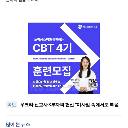
[최원호 목사의 영혼의 양식 63] 말씀은 같은데 왜 열
매는 다를까?
美 이민구금센터에 억류됐던 한인 목회자 석방돼
속보
우크라 선교사 3부자의 헌신 “미사일 속에서도 복음
은 전해진다”
“미래 선교, 분쟁·빈곤 지역 출신이 주도”
인도 마하라슈트라주 개종 금지법 시행… 기독교계
많이 본 뉴스
강력 반발
[최원호 목사의 영혼의 양식 63] 말씀은 같은데 왜 열