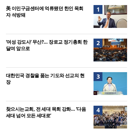
매는 다를까?
美 이민구금센터에 억류됐던 한인 목회자 석방돼
美 이민구금센터에 억류됐던 한인 목회
1
자 석방돼
‘여성 강도사’ 무산?… 장로교 정기총회 한
2
달여 앞으로
대한민국 경찰을 품는 기도와 선교의 현
3
장
찾으시는교회, 전 세대 목회 강화… ‘다음
4
세대 넘어 모든 세대로’