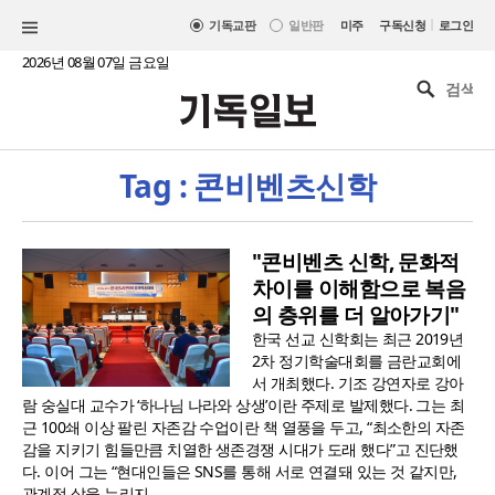
|
기독교판
일반판
미주
구독신청
로그인
2026년 08월 07일 금요일
Tag : 콘비벤츠신학
"콘비벤츠 신학, 문화적
차이를 이해함으로 복음
의 층위를 더 알아가기"
한국 선교 신학회는 최근 2019년
2차 정기학술대회를 금란교회에
서 개최했다. 기조 강연자로 강아
람 숭실대 교수가 ‘하나님 나라와 상생’이란 주제로 발제했다. 그는 최
근 100쇄 이상 팔린 자존감 수업이란 책 열풍을 두고, “최소한의 자존
감을 지키기 힘들만큼 치열한 생존경쟁 시대가 도래 했다”고 진단했
다. 이어 그는 “현대인들은 SNS를 통해 서로 연결돼 있는 것 같지만,
관계적 삶을 누리지..