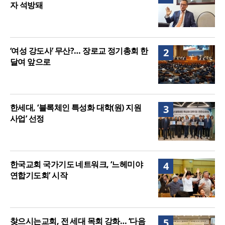
자 석방돼
‘여성 강도사’ 무산?… 장로교 정기총회 한
2
달여 앞으로
한세대, ‘블록체인 특성화 대학(원) 지원
3
사업’ 선정
한국교회 국가기도 네트워크, ‘느헤미야
4
연합기도회’ 시작
찾으시는교회, 전 세대 목회 강화… ‘다음
5