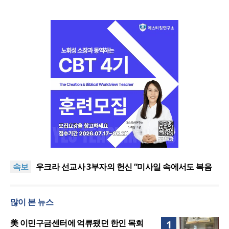
[최원호 목사의 영혼의 양식 63] 말씀은 같은데 왜 열
매는 다를까?
美 이민구금센터에 억류됐던 한인 목회자 석방돼
속보
우크라 선교사 3부자의 헌신 “미사일 속에서도 복음
은 전해진다”
“미래 선교, 분쟁·빈곤 지역 출신이 주도”
인도 마하라슈트라주 개종 금지법 시행… 기독교계
많이 본 뉴스
강력 반발
[최원호 목사의 영혼의 양식 63] 말씀은 같은데 왜 열
매는 다를까?
美 이민구금센터에 억류됐던 한인 목회자 석방돼
美 이민구금센터에 억류됐던 한인 목회
1