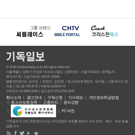
그룹 브랜드
© 2026 christiandaily.co.kr All rights reserved.
서울특별시 성북구 안암로 53 크로스빌딩 | 등록번호 : 서울 아02205ㅣ등록일자 :
2012.07.18ㅣ사업자번호: 204-81-20946
발행인(대표자) : 김규진 ㅣ 편집인 : 김진영 ㅣ청소년보호책임자 : 장지동 | 고충처리인: 장
지동 | TEL 02-739-8119 | FAX 02-6008-8119
구독문의 02-6085-8166 | 광고문의 010-2700-3297
회사소개
광고안내
구독신청
기사제보
개인정보취급방침
청소년보호정책
고충처리
윤리강령
PC 버전
기독일보의 모든 콘텐츠(기사) 는 저작권법의 보호를 받은바, 무단 전재ㆍ복사ㆍ배포 등을
금합니다.