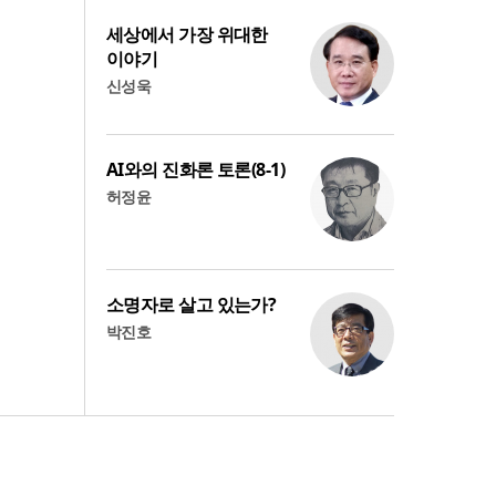
세상에서 가장 위대한
이야기
신성욱
AI와의 진화론 토론(8-1)
허정윤
소명자로 살고 있는가?
박진호