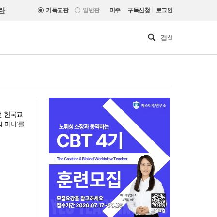
|
란
기독교판
일반판
미주
구독신청
로그인
전 한국교
세미나’를
기감 이대위, 감신대 도서관에