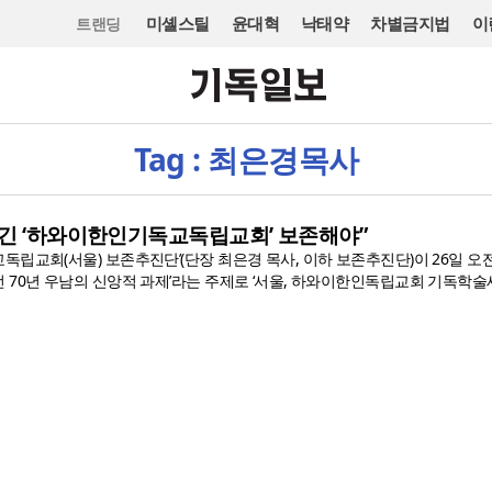
미셸스틸
윤대혁
낙태약
차별금지법
이
트랜딩
Tag : 최은경목사
담긴 ‘하와이한인기독교독립교회’ 보존해야”
립교회(서울) 보존추진단’(단장 최은경 목사, 이하 보존추진단)이 26일 오
 70년 우남의 신앙적 과제’라는 주제로 ‘서울, 하와이한인독립교회 기독학술