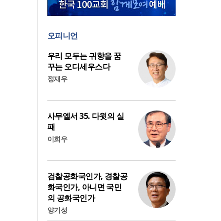
오피니언
우리 모두는 귀향을 꿈
꾸는 오디세우스다
정재우
사무엘서 35. 다윗의 실
패
이희우
검찰공화국인가, 경찰공
화국인가, 아니면 국민
의 공화국인가
양기성