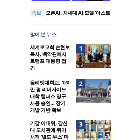
퀴어서적 ‘별도 부스’ 마련 조치
2026년 상반기 탈북민 입국 63
속보
명… 전년 동기 대비 34.4% 감
오픈AI, 차세대 AI 모델 ‘아스트
소
라’ 일부 활동 중단… “중대한 사
김병기 의원직 제명 요구 국민
이버 공격 역량 배제 못해”
동의청원… 13개 비위 의혹 경
오세훈, 용산공원 아파트 건설
많이 본 뉴스
찰 수사 11개월째
관측에 재차 반대… “미래세대
기감 이대위, 감신대 도서관에
위한 국가적 자산”
퀴어서적 ‘별도 부스’ 마련 조치
2026년 상반기 탈북민 입국 63
세계로교회 손현보
1
명… 전년 동기 대비 34.4% 감
목사, 백악관에서
소
트럼프 대통령 접
견
올리벳대학교, 120
2
만 평 리버사이드
대학 캠퍼스 영구
사용 승인… 장기
개발 기반 확보
기감 이대위, 감신
3
대 도서관에 퀴어
서적 ‘별도 부스’ 마