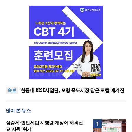
느헤미야 연합기도회, ‘왕의 기도’로 나라·한국교회·다
음세대 위해 합심
세기총 “자유를 지키며 하나 된 희망의 미래를 향하
속보
여”
한동대 RISE사업단, 포항 죽도시장 담은 로컬 매거진
‘포항집’ 발간
한남대·KAIST, 세계적 광자·전자기학 국제학술대회
‘PIERS’ 대전 유치
세계기독교 변화 속 한국 선교신학의 방향은?
많이 본 뉴스
느헤미야 연합기도회, ‘왕의 기도’로 나라·한국교회·다
음세대 위해 합심
세기총 “자유를 지키며 하나 된 희망의 미래를 향하
상증세·법인세법 시행령 개정에 해외선
1
여”
교 지원 ‘위기’