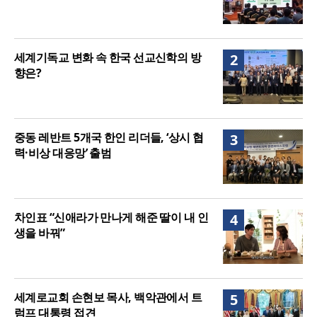
세계기독교 변화 속 한국 선교신학의 방
2
향은?
중동 레반트 5개국 한인 리더들, ‘상시 협
3
력·비상 대응망’ 출범
차인표 “신애라가 만나게 해준 딸이 내 인
4
생을 바꿔”
세계로교회 손현보 목사, 백악관에서 트
5
럼프 대통령 접견