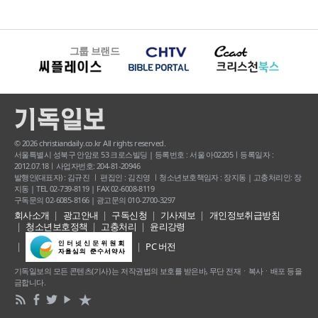
그룹 브랜드
© 2026 christiandaily.co.kr All rights reserved.
서울특별시 성북구 안암로 53 크로스빌딩 | 등록번호 : 서울 아02205ㅣ등록일자 :
2012.07.18ㅣ사업자번호: 204-81-20946
발행인(대표자) : 김규진 ㅣ 편집인 : 김진영 ㅣ청소년보호책임자 : 장지동 | 고충처리인: 장
지동 | TEL 02-739-8119 | FAX 02-6008-8119
구독문의 02-6085-8166 | 광고문의 010-2700-3297
회사소개
광고안내
구독신청
기사제보
개인정보취급방침
청소년보호정책
고충처리
윤리강령
PC 버전
기독일보의 모든 콘텐츠(기사) 는 저작권법의 보호를 받은바, 무단 전재ㆍ복사ㆍ배포 등을
금합니다.