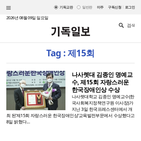
|
기독교판
일반판
미주
구독신청
로그인
2026년 08월 09일 일요일
Tag : 제15회
나사렛대 김종인 명예교
수, 제15회 자랑스러운
한국장애인상 수상
나사렛대학교 김종인 명예교수(한
국사회복지정책연구원 이사장)가
지난 3일 한국프레스센터에서 개
최 된‘제15회 자랑스러운 한국장애인상’교육발전부문에서 수상했다고
8일 밝혔다...