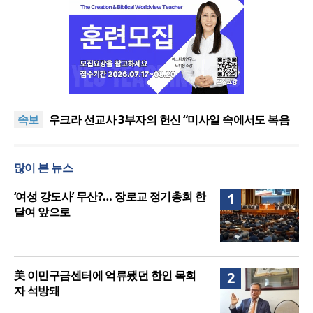
[최원호 목사의 영혼의 양식 63] 말씀은 같은데 왜 열
매는 다를까?
美 이민구금센터에 억류됐던 한인 목회자 석방돼
속보
우크라 선교사 3부자의 헌신 “미사일 속에서도 복음
은 전해진다”
“미래 선교, 분쟁·빈곤 지역 출신이 주도”
인도 마하라슈트라주 개종 금지법 시행… 기독교계
많이 본 뉴스
강력 반발
[최원호 목사의 영혼의 양식 63] 말씀은 같은데 왜 열
매는 다를까?
美 이민구금센터에 억류됐던 한인 목회자 석방돼
‘여성 강도사’ 무산?… 장로교 정기총회 한
1
달여 앞으로
美 이민구금센터에 억류됐던 한인 목회
2
자 석방돼