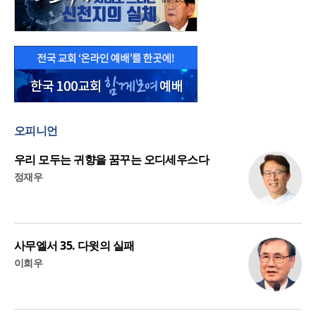
오피니언
우리 모두는 귀향을 꿈꾸는 오디세우스다
정재우
사무엘서 35. 다윗의 실패
이희우