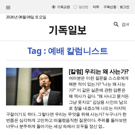
|
기독교판
일반판
미주
구독신청
로그인
2026년 08월 08일 토요일
Tag : 예배 칼럼니스트
[칼럼] 우리는 왜 사는가?
여러분은 이런 질문을 스스로에게
해본 적이 있는가? “나는 왜 사는
가?” 이 같은 실존에 관한 담론은
꽤 역사가 길다. “왜 사냐고 묻거든
그냥 웃지요” 김상용 시인의 ‘남으
로 창을 내겠소’에 나오는 마지막
구절이기도 하다. 그렇다면 우리는 무엇을 위해 사는가? 누구나가 한
번쯤은 심각하게 고민하고 떠올렸음직한 질문이다. 주위를 돌아보면
너무나 분주하게 돌아가는 세상 속에서 모두들 정신 없..