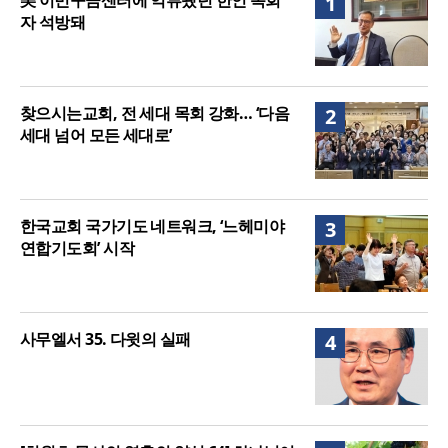
美 이민구금센터에 억류됐던 한인 목회
1
자 석방돼
찾으시는교회, 전 세대 목회 강화… ‘다음
2
세대 넘어 모든 세대로’
한국교회 국가기도 네트워크, ‘느헤미야
3
연합기도회’ 시작
사무엘서 35. 다윗의 실패
4