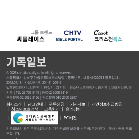
그룹 브랜드
© 2026 christiandaily.co.kr All rights reserved.
서울특별시 성북구 안암로 53 크로스빌딩 | 등록번호 : 서울 아02205ㅣ등록일자 :
2012.07.18ㅣ사업자번호: 204-81-20946
발행인(대표자) : 김규진 ㅣ 편집인 : 김진영 ㅣ청소년보호책임자 : 장지동 | 고충처리인: 장
지동 | TEL 02-739-8119 | FAX 02-6008-8119
구독문의 02-6085-8166 | 광고문의 010-2700-3297
회사소개
광고안내
구독신청
기사제보
개인정보취급방침
청소년보호정책
고충처리
윤리강령
PC 버전
기독일보의 모든 콘텐츠(기사) 는 저작권법의 보호를 받은바, 무단 전재ㆍ복사ㆍ배포 등을
금합니다.