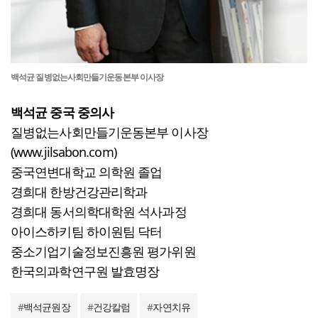
백석균 질병없는사회만들기운동본부 이사장
백석균 중국 중의사
질병없는사회만들기운동본부 이사장
(www.jilsabon.com)
중국연변대학교 의학원 졸업
경희대 한방건강관리학과
경희대 동서의학대학원 석사과정
아이스하키팀 하이원팀 닥터
중소기업기술정보진흥원 평가위원
한국의과학연구원 발효명장
#
백석균원장
#
건강칼럼
#
자연치유