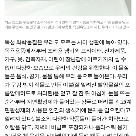
최근 염소는 수돗물의 소독작용 이외에 인체의 면역기능을 약화하고 각종 질환을 일으
키는 주범이라는 연구 결과가 발표되어 수돗물 속 잔류염소에 대한 우려가 커지고 있다.
독성 화학물질은 우리도 모르는 사이 생활에 녹아 있다.
목욕용품에서부터 조리용 냄비와 프라이팬, 전자제품,
가구, 옷, 건축자재, 어린이 장난감에 이르기까지 셀 수
없이 다양한 모습으로 우리의 건강을 위협한다. 이 물질
들은 음식, 공기, 물을 통해 우리 몸으로 들어온다. 우리
가 구김 방지 직물로 만든 이불(잘 알려진 발암물질인 포
름알데히드로 처리된)을 덮고 잘 잔 뒤 아침에 눈을 뜨는
순간부터 계면활성제가 들어있는 샴푸로 머리를 감고(계
면활성제의 사용은 인간의 생식기에 문제를 일으킨다고
알려져 있다), 불소와 다양한 약품들이 들어간 치약으로
이빨을 닦고, 저녁에 비닐로 포장되거나 플라스틱 용기
에 담은 체 음식을 전자레인지에 돌려 해동 시켜 야식까