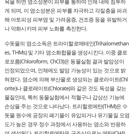
욕을 하면 염소성분이 피부를 통하여 인체 내에 침투하
게 되며, 이 염소성분은 피부를 자극하고 각질층을 파괴
해 아토피성 피부염 및 가려움증, 건조증 등을 유발하거
나 악화시키며 피부 노화를 촉진한다.
수돗물의 염소소독은 트라이할로메테인(Trihalomethan
es, THMs) 및 기타 염소화합물을 생성시킨다. 이중 클로
로포름(Chloroform, ChCl3)은 동물실험 결과 발암성이
인정되었으며, 인체에도 발암 가능성이 있는 것으로 밝
혀졌다. 염소에 의해 부산물로 생성되는 클로라이트(Chl
orite)나 클로레이트(Chlorate)와 같은 것도 독성을 갖는
물질인데, 특히 동물실험에서 적혈구나 갑상선 기능에
손상을 주는 것으로 나타났다. 트리할로메탄(THM)은 수
돗물 원수에 공장의 폐기물이 유입되거나 유기물질 오염
도가 높은 경우 정수 과정에서 사용하는 염소와 반응하
여 생성된다. 트리할로메탄은 구조상으로는 메탄(CH4)