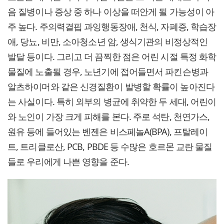
음 질병이나 증상 중 하나 이상을 떠안게 될 가능성이 아
주 높다. 주의력결핍 과잉행동장애, 천식, 자폐증, 학습장
애, 당뇨, 비만, 소아청소년 암, 생식기관의 비정상적인
발달 등이다. 그리고 더 끔찍한 점은 어린 시절 특정 화학
물질에 노출될 경우, 노년기에 접어들면서 파킨슨병과
알츠하이머와 같은 신경질환이 발병할 확률이 높아진다
는 사실이다. 특히 외부의 병균에 취약한 두 세대, 어린이
와 노인이 가장 크게 피해를 본다. 주로 석탄, 천연가스,
원유 등에 들어있는 벤젠은 비스페놀A(BPA), 프탈레이
트, 트리클로산, PCB, PBDE 등 수많은 호르몬 교란 물질
들로 우리에게 나쁜 영향을 준다.