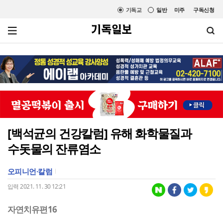
기독교
일반
미주
구독신청
[백석균의 건강칼럼] 유해 화학물질과
수돗물의 잔류염소
오피니언·칼럼
입력 2021. 11. 30 12:21
자연치유편16