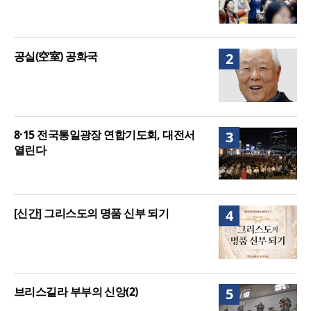
공실(空室) 공화국
2
8·15 전국통일광장 연합기도회, 대전서
3
열린다
[신간] 그리스도의 명품 신부 되기
4
브리스길라 부부의 신앙(2)
5