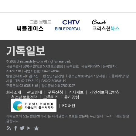
그룹 브랜드
© 2026 christiandaily.co.kr All rights reserved.
서울특별시 성북구 안암로 53 크로스빌딩 | 등록번호 : 서울 아02205ㅣ등록일자 :
2012.07.18ㅣ사업자번호: 204-81-20946
발행인(대표자) : 김규진 ㅣ 편집인 : 김진영 ㅣ청소년보호책임자 : 장지동 | 고충처리인: 장
지동 | TEL 02-739-8119 | FAX 02-6008-8119
구독문의 02-6085-8166 | 광고문의 010-2700-3297
회사소개
광고안내
구독신청
기사제보
개인정보취급방침
청소년보호정책
고충처리
윤리강령
PC 버전
기독일보의 모든 콘텐츠(기사) 는 저작권법의 보호를 받은바, 무단 전재ㆍ복사ㆍ배포 등을
금합니다.