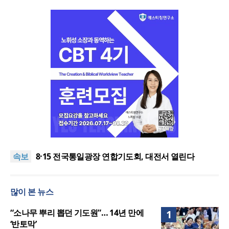
한동대 RISE사업단, 포항 죽도시장 담은 로컬 매거진
‘포항집’ 발간
“광복절 맞아 자유 지키고 다음세대 위해 기도하자”
속보
8·15 전국통일광장 연합기도회, 대전서 열린다
공실(空室) 공화국
세기총 “자유를 지키며 하나 된 희망의 미래를 향하
많이 본 뉴스
여”
한동대 RISE사업단, 포항 죽도시장 담은 로컬 매거진
‘포항집’ 발간
“광복절 맞아 자유 지키고 다음세대 위해 기도하자”
“소나무 뿌리 뽑던 기도원”… 14년 만에
1
‘반토막’