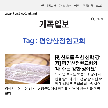
|
기독교판
일반판
미주
구독신청
로그인
2026년 08월 09일 일요일
Tag : 평양산정현교회
[평신도를 위한 신학 강
좌] 평양산정현교회와
'내 주는 강한 성이요'
1521년 루터는 보름스에 공개 재
판을 받으러 가기 전날 밤 시편 46
편 '하나님은 우리의 피난처시요
힘이시니(시 46:1)'라는 성경구절에서 영감을 받아 이 찬송시를 작곡
했다...