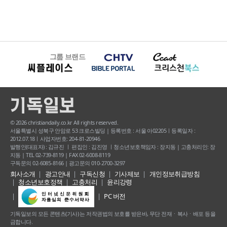
그룹 브랜드
© 2026 christiandaily.co.kr All rights reserved.
서울특별시 성북구 안암로 53 크로스빌딩 | 등록번호 : 서울 아02205ㅣ등록일자 :
2012.07.18ㅣ사업자번호: 204-81-20946
발행인(대표자) : 김규진 ㅣ 편집인 : 김진영 ㅣ청소년보호책임자 : 장지동 | 고충처리인: 장
지동 | TEL 02-739-8119 | FAX 02-6008-8119
구독문의 02-6085-8166 | 광고문의 010-2700-3297
회사소개
광고안내
구독신청
기사제보
개인정보취급방침
청소년보호정책
고충처리
윤리강령
PC 버전
기독일보의 모든 콘텐츠(기사) 는 저작권법의 보호를 받은바, 무단 전재ㆍ복사ㆍ배포 등을
금합니다.