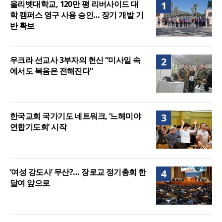
올리벳대학교, 120만 평 리버사이드 대
1
구 사용 승인… 장기 개발 기반 확보
학 캠퍼스 영구 사용 승인… 장기 개발 기
반 확보
우크라 선교사 3부자의 헌신 “미사일 속
2
에서도 복음은 전해진다”
한국교회 국가기도 네트워크, ‘느헤미야
3
연합기도회’ 시작
‘여성 강도사’ 무산?… 장로교 정기총회 한
4
달여 앞으로