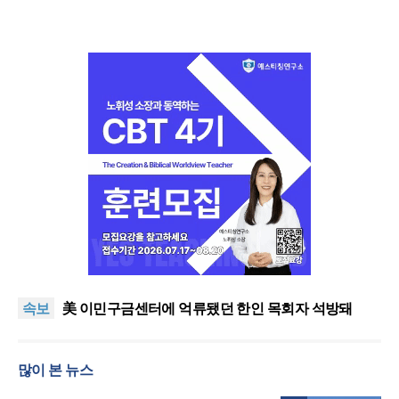
인도 마하라슈트라주 개종 금지법 시행… 기독교계
강력 반발
올리벳대학교, 120만 평 리버사이드 대학 캠퍼스 영
속보
구 사용 승인… 장기 개발 기반 확보
美 이민구금센터에 억류됐던 한인 목회자 석방돼
우크라 선교사 3부자의 헌신 “미사일 속에서도 복음
은 전해진다”
“미래 선교, 분쟁·빈곤 지역 출신이 주도”
많이 본 뉴스
인도 마하라슈트라주 개종 금지법 시행… 기독교계
강력 반발
올리벳대학교, 120만 평 리버사이드 대학 캠퍼스 영