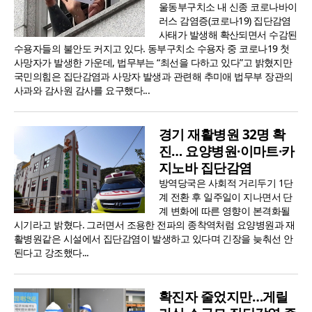
울동부구치소 내 신종 코로나바이
러스 감염증(코로나19) 집단감염
사태가 발생해 확산되면서 수감된
수용자들의 불안도 커지고 있다. 동부구치소 수용자 중 코로나19 첫
사망자가 발생한 가운데, 법무부는 “최선을 다하고 있다”고 밝혔지만
국민의힘은 집단감염과 사망자 발생과 관련해 추미애 법무부 장관의
사과와 감사원 감사를 요구했다...
경기 재활병원 32명 확
진… 요양병원·이마트·카
지노바 집단감염
방역당국은 사회적 거리두기 1단
계 전환 후 일주일이 지나면서 단
계 변화에 따른 영향이 본격화될
시기라고 밝혔다. 그러면서 조용한 전파의 종착역처럼 요양병원과 재
활병원같은 시설에서 집단감염이 발생하고 있다며 긴장을 늦춰선 안
된다고 강조했다...
확진자 줄었지만…게릴