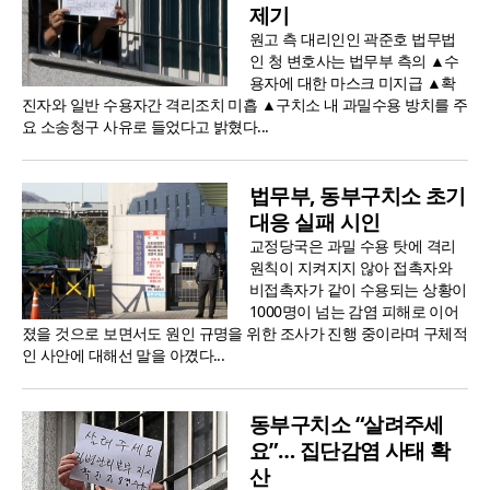
제기
원고 측 대리인인 곽준호 법무법
인 청 변호사는 법무부 측의 ▲수
용자에 대한 마스크 미지급 ▲확
진자와 일반 수용자간 격리조치 미흡 ▲구치소 내 과밀수용 방치를 주
요 소송청구 사유로 들었다고 밝혔다...
법무부, 동부구치소 초기
대응 실패 시인
교정당국은 과밀 수용 탓에 격리
원칙이 지켜지지 않아 접촉자와
비접촉자가 같이 수용되는 상황이
1000명이 넘는 감염 피해로 이어
졌을 것으로 보면서도 원인 규명을 위한 조사가 진행 중이라며 구체적
인 사안에 대해선 말을 아꼈다...
동부구치소 “살려주세
요”… 집단감염 사태 확
산