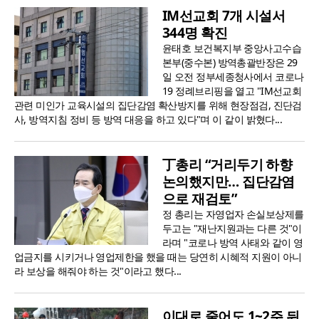
IM선교회 7개 시설서
344명 확진
윤태호 보건복지부 중앙사고수습
본부(중수본) 방역총괄반장은 29
일 오전 정부세종청사에서 코로나
19 정례브리핑을 열고 "IM선교회
관련 미인가 교육시설의 집단감염 확산방지를 위해 현장점검, 진단검
사, 방역지침 정비 등 방역 대응을 하고 있다"며 이 같이 밝혔다...
丁총리 “거리두기 하향
논의했지만… 집단감염
으로 재검토”
정 총리는 자영업자 손실보상제를
두고는 "재난지원과는 다른 것"이
라며 "코로나 방역 사태와 같이 영
업금지를 시키거나 영업제한을 했을 때는 당연히 시혜적 지원이 아니
라 보상을 해줘야 하는 것"이라고 했다...
이대로 줄어도 1~2주 뒤