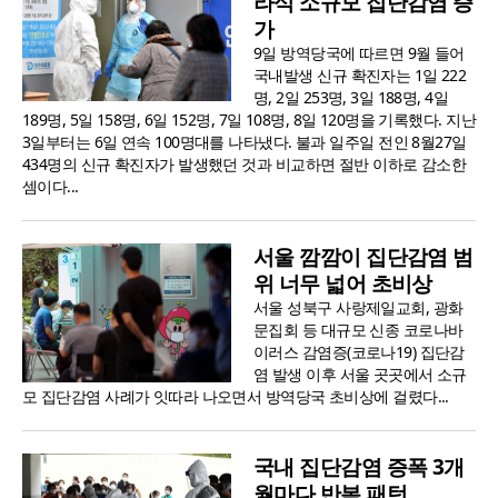
라식 소규모 집단감염 증
가
9일 방역당국에 따르면 9월 들어
국내발생 신규 확진자는 1일 222
명, 2일 253명, 3일 188명, 4일
189명, 5일 158명, 6일 152명, 7일 108명, 8일 120명을 기록했다. 지난
3일부터는 6일 연속 100명대를 나타냈다. 불과 일주일 전인 8월27일
434명의 신규 확진자가 발생했던 것과 비교하면 절반 이하로 감소한
셈이다...
서울 깜깜이 집단감염 범
위 너무 넓어 초비상
서울 성북구 사랑제일교회, 광화
문집회 등 대규모 신종 코로나바
이러스 감염증(코로나19) 집단감
염 발생 이후 서울 곳곳에서 소규
모 집단감염 사례가 잇따라 나오면서 방역당국 초비상에 걸렸다...
국내 집단감염 증폭 3개
월마다 반복 패턴