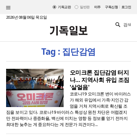
|
기독교판
일반판
미주
구독신청
로그인
2026년 08월 06일 목요일
Tag : 집단감염
오미크론 집단감염 터지
나… 지역사회 유입 조짐
'살얼음'
코로나19 오미크론 변이 바이러스
가 해외 유입에서 가족·지인간 감
염을 거쳐 지역사회로 확산될 조
짐을 보이고 있다. 코로나19 바이러스 특성상 원천 차단은 어렵겠지
만 전파력이나 중증화율, 백신에 미치는 영향 등 정보를 얻기 전까지
최대한 늦추는 게 중요하다는 게 전문가 의견이다...