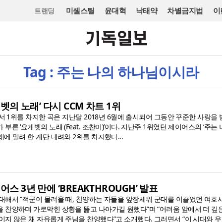
미셸스틸
윤대혁
낙태약
차별금지법
이
트랜딩
Tag : 주는 나의 하나님이시라
게벳의 노래’ 다시 CCM 차트 1위
에서 1위를 차지한 곡은 지난달 2018년 6월에 출시되어 그동안 꾸준한 사랑을
른 ‘요게벳의 노래 (Feat. 조찬미)’이다. 지난주 1위였던 제이어스의 ‘주는
에 밀려 한 계단 내려와 2위를 차지했다...
어스 3년 만에 ‘BREAKTHROUGH’ 발표
대해서 “적군이 몰려올 때, 찬양하는 자들을 앞장세워 군대를 이끌었던 여
 찬양하며 가로막힌 상황을 뚫고 나아가길 원했다”며 “어려움 앞에서 더 깊
이지 않은 채 자유롭게 주님을 찬양했다”고 소개했다. 그러면서 “이 시대와 