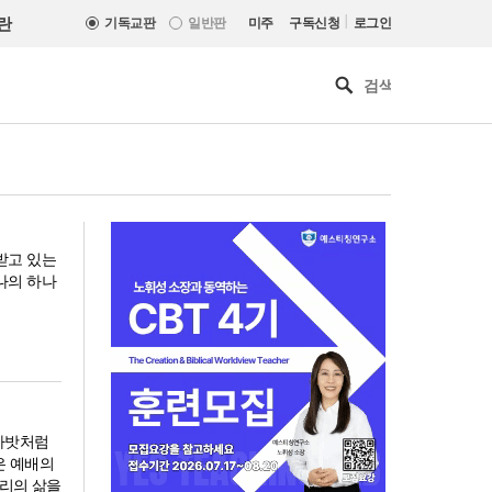
|
란
기독교판
일반판
미주
구독신청
로그인
 받고 있는
 나의 하나
호사밧처럼
은 예배의
느헤미야 연합기도회, ‘왕의 기
우리의 삶을