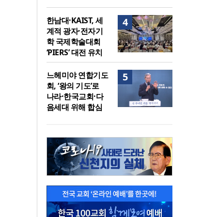
한남대·KAIST, 세
4
계적 광자·전자기
학 국제학술대회
‘PIERS’ 대전 유치
느헤미야 연합기도
5
회, ‘왕의 기도’로
나라·한국교회·다
음세대 위해 합심