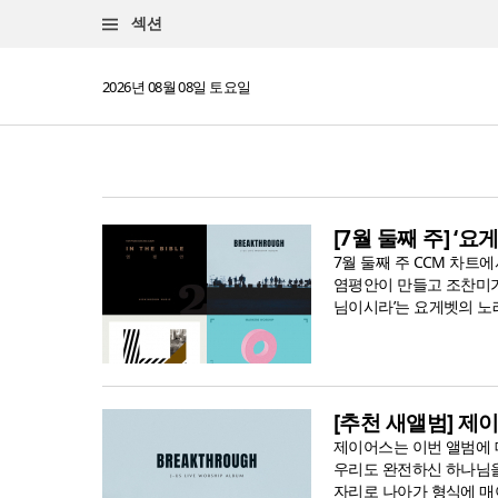
섹션
2026년 08월 08일 토요일
[7월 둘째 주] ‘요
7월 둘째 주 CCM 차트
염평안이 만들고 조찬미가 부
님이시라’는 요게벳의 노래
[추천 새앨범] 제이
제이어스는 이번 앨범에 
우리도 완전하신 하나님을
자리로 나아가 형식에 매