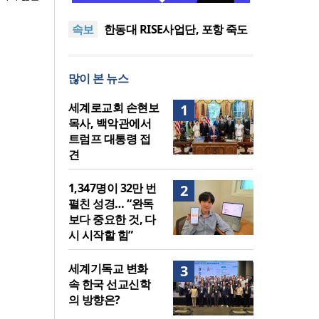
도’로 나라·한국교회·다음세대
세기총 “자유를 지키며 하나 된
속보
위해 합심
희망의 미래를 향하여”
한동대 RISE사업단, 포항 죽도
시장 담은 로컬 매거진 ‘포항집’
한남대·KAIST, 세계적 광자·전
발간
자기학 국제학술대회 ‘PIERS’
세계기독교 변화 속 한국 선교
많이 본 뉴스
대전 유치
신학의 방향은?
느헤미야 연합기도회, ‘왕의 기
도’로 나라·한국교회·다음세대
세기총 “자유를 지키며 하나 된
세계로교회 손현보
1
위해 합심
희망의 미래를 향하여”
목사, 백악관에서
트럼프 대통령 접
견
1,347명이 32만 번
2
펼친 성경… “완독
보다 중요한 것, 다
시 시작할 힘”
세계기독교 변화
3
속 한국 선교신학
의 방향은?