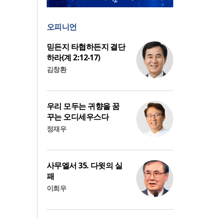
오피니언
믿든지 타협하든지 결단
하라(계 2:12-17)
김창환
우리 모두는 귀향을 꿈
꾸는 오디세우스다
정재우
사무엘서 35. 다윗의 실
패
이희우