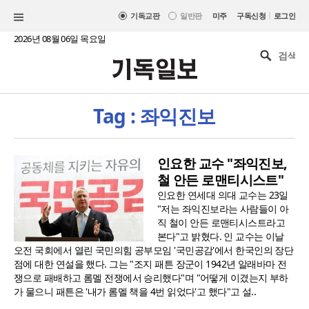
|
기독교판
일반판
미주
구독신청
로그인
2026년 08월 06일 목요일
Tag : 좌익진보
인요한 교수 "좌익진보,
철 안든 로맨티시스트"
인요한 연세대 의대 교수는 23일
"저는 좌익진보라는 사람들이 아
직 철이 안든 로맨티시스트라고
본다"고 밝혔다. 인 교수는 이날
오전 국회에서 열린 국민의힘 공부모임 '국민공감'에서 한국인의 장단
점에 대한 연설을 했다. 그는 "조지 패튼 장군이 1942년 알래바마 전
쟁으로 패배하고 롬멜 전쟁에서 승리했다"며 "어떻게 이겼는지 부하
가 물으니 패튼은 '내가 롬멜 책을 4번 읽었다'고 했다"고 설..