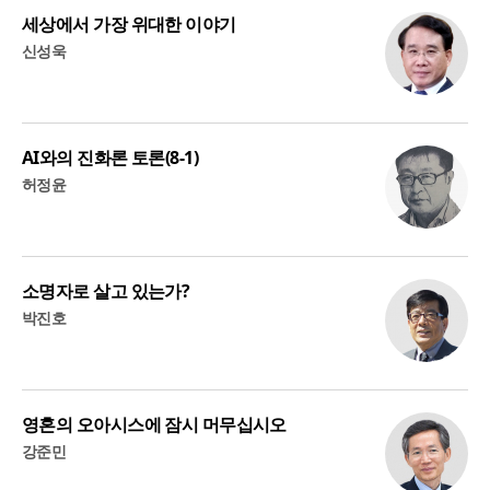
세상에서 가장 위대한 이야기
신성욱
AI와의 진화론 토론(8-1)
허정윤
소명자로 살고 있는가?
박진호
영혼의 오아시스에 잠시 머무십시오
강준민