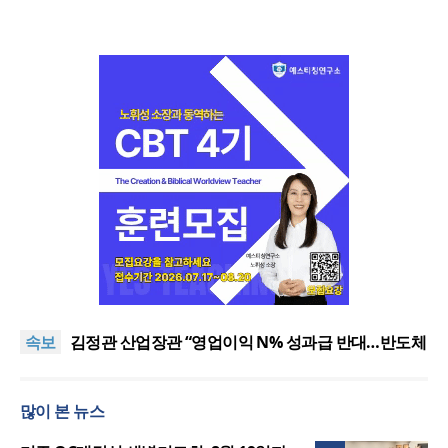
교진추, 2022 개정 통합과학 내 ‘후성유전 해석 가능
성’ 관련 청원
단일종목 레버리지 ETF 거래 40.6%가 외국인…과다
속보
호가부담금 도입 추진
김정관 산업장관 “영업이익 N% 성과급 반대…반도체
성과 재투자해야”
서울 부동산 토론회서 세제 개편 우려…“전월세 매물
줄고 주거 불안 커져”
“하나님 앞에서 광복의 은혜 기억하고 책임 감당해야”
많이 본 뉴스
교진추, 2022 개정 통합과학 내 ‘후성유전 해석 가능
성’ 관련 청원
단일종목 레버리지 ETF 거래 40.6%가 외국인…과다