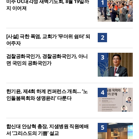
미주 OC대각성 새벽기도회, 8월 19일까
1
호가부담금 도입 추진
지 이어져
[사설] 극한 폭염, 교회가 ‘무더위 쉼터’ 되
2
어주자
검찰공화국인가, 경찰공화국인가, 아니
3
면 국민의 공화국인가
한기윤, 제4회 하계 컨퍼런스 개최… ‘노
4
인돌봄목회와 생명윤리’ 다룬다
합신대 안상혁 총장, 지샘병원 직원예배
5
서 ‘그리스도의 기쁨’ 설교