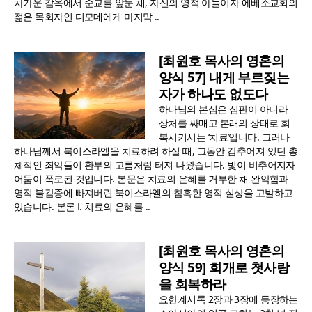
차가운 감옥에서 순교를 앞둔 채, 자신의 영적 아들이자 에베소교회의
젊은 목회자인 디모데에게 마지막 ..
[최원호 목사의 영혼의
양식 57] 내게 부르짖는
자가 하나도 없도다
하나님의 본심은 심판이 아니라
상처를 싸매고 본래의 상태로 회
복시키시는 ‘치료’입니다. 그러나
하나님께서 북이스라엘을 치료하려 하실 때, 그동안 감추어져 있던 총
체적인 죄악들이 환부의 고름처럼 터져 나왔습니다. 빛이 비추어지자
어둠이 폭로된 것입니다. 본문은 치료의 은혜를 거부한 채 완악함과
영적 불감증에 빠져버린 북이스라엘의 참혹한 영적 실상을 고발하고
있습니다. 본론 Ⅰ. 치료의 은혜를 ..
[최원호 목사의 영혼의
양식 59] 회개로 첫사랑
을 회복하라
요한계시록 2장과 3장에 등장하는