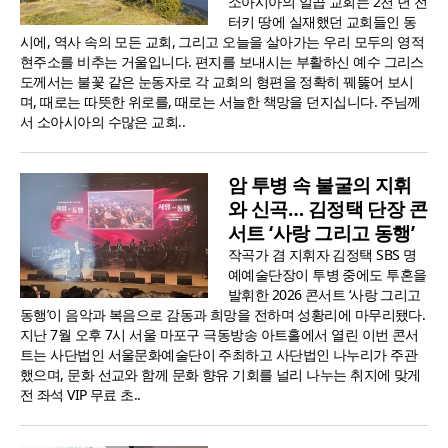
소아시아의 일곱 교회는 2천 년 전
터키 땅에 실재했던 교회들인 동
시에, 역사 속의 모든 교회, 그리고 오늘을 살아가는 우리 모두의 영적
현주소를 비추는 거울입니다. 편지를 보내시는 부활하신 예수 그리스
도께서는 불꽃 같은 눈동자로 각 교회의 형편을 정확히 꿰뚫어 보시
며, 때로는 따뜻한 위로를, 때로는 서늘한 책망을 던지십니다. 주님께
서 소아시아의 수많은 교회..
암 투병 속 불굴의 지휘
와 신곡… 김정택 단장 콘
서트 ‘사랑 그리고 동행’
작곡가 겸 지휘자 김정택 SBS 명
예예술단장이 투병 중에도 투혼을
발휘한 2026 콘서트 ‘사랑 그리고
동행’이 음악과 복음으로 감동과 희망을 전하며 성황리에 마무리됐다.
지난 7월 오후 7시 서울 마포구 극동방송 아트홀에서 열린 이번 콘서
트는 사단법인 서울문화예술단이 주최하고 사단법인 나누리가 주관
했으며, 문화 선교와 함께 문화 향유 기회를 널리 나누는 취지에 맞게
전 좌석 VIP 무료 초..