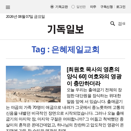
|
기독교판
일반판
미주
구독신청
로그인
2026년 08월 07일 금요일
Tag : 은혜제일교회
[최원호 목사의 영혼의
양식 60] 여호와의 영광
이 충만하더라
오늘 우리는 출애굽기 전체의 장
엄한 대단원을 장식하는 위대한
말씀 앞에 서 있습니다. 출애굽기
는 야곱의 가족 70명이 애굽으로 내려가 그곳에서 종노릇하며 고통의
신음을 내뱉던 비극적인 장면으로 시작되었습니다. 그러나 오늘 출애
굽기의 마지막 장, 마지막 구절은 어떠합니까? 그 어둡고 척박했던 종
살이의 흔적은 온데간데없고, 하나님의 찬란하고 압도적인 영광이 온
지면에 가득 찬 승리와 영광의 장면..