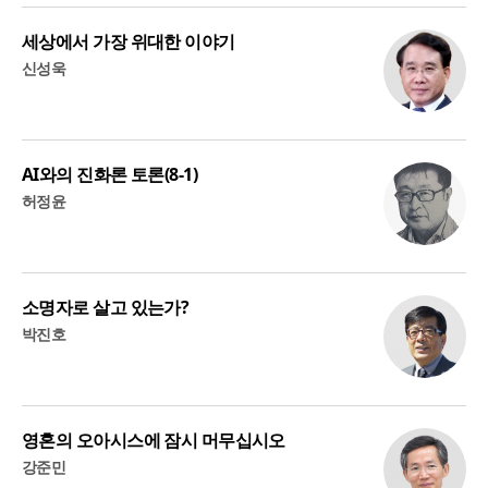
세상에서 가장 위대한 이야기
신성욱
AI와의 진화론 토론(8-1)
허정윤
소명자로 살고 있는가?
박진호
영혼의 오아시스에 잠시 머무십시오
강준민