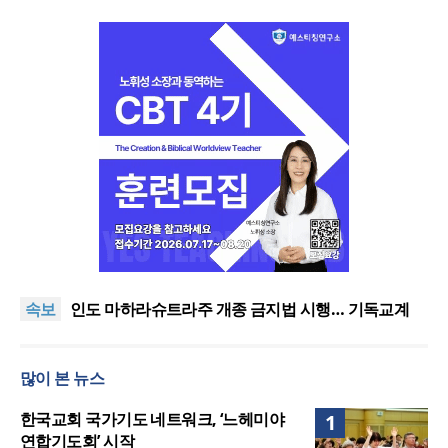
[최원호 목사의 영혼의 양식 60] 여호와의 영광이 충
만하더라
“미래 선교, 분쟁·빈곤 지역 출신이 주도”
속보
인도 마하라슈트라주 개종 금지법 시행… 기독교계
강력 반발
사마리안퍼스 코리아, ‘2026 OCC선물상자’ 사역 개시
[최원호 목사의 영혼의 양식 63] 말씀은 같은데 왜 열
많이 본 뉴스
매는 다를까?
[최원호 목사의 영혼의 양식 60] 여호와의 영광이 충
만하더라
“미래 선교, 분쟁·빈곤 지역 출신이 주도”
한국교회 국가기도 네트워크, ‘느헤미야
1
연합기도회’ 시작