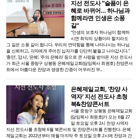
지선 전도사 ”슬픔이 은
혜로 바뀌어… 하나님과
함께라면 인생은 소풍
길“
“인생의 보호자 하나님이 함께하
시면 최악의 상황이라 할지라도
그 길은 소풍 길이 됩니다. 우리의 연약함을 통해 나타나시는 하나님
을 신뢰하고, 각자에게 주어진 십자가를 단단히 붙들고 나아갑시다.”
‘충만’, ‘감사’, ‘은혜’, ‘주의 은혜라’ 등으로 큰 사랑을 받아온 지선 전도사
가 최근 서울 중랑구 상봉동 은혜제일교회(담임목사 최원호) 찬양콘서
트에서 아름다운 찬양과 생생한 간증이 어우러진 무..
은혜제일교회, ‘찬양 사
역자’ 지선 전도사 초청
북&찬양콘서트
서울 중랑구 상봉동 은혜제일교회
(담임목사 최원호)가 오는 6월 27
일 토요일 오후 2시 찬양 사역자
지선 전도사를 초청해 6월 북콘서트 및 찬양콘서트를 진행한다. 은혜
제일교회는 2022년부터 매월 마지막 주 토요일 오후 2시에 찬양과 간