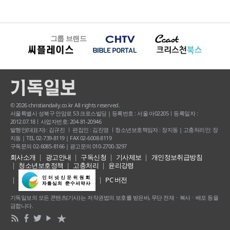
그룹 브랜드
© 2026 christiandaily.co.kr All rights reserved.
서울특별시 성북구 안암로 53 크로스빌딩 | 등록번호 : 서울 아02205ㅣ등록일자 :
2012.07.18ㅣ사업자번호: 204-81-20946
발행인(대표자) : 김규진 ㅣ 편집인 : 김진영 ㅣ청소년보호책임자 : 장지동 | 고충처리인: 장
지동 | TEL 02-739-8119 | FAX 02-6008-8119
구독문의 02-6085-8166 | 광고문의 010-2700-3297
회사소개
광고안내
구독신청
기사제보
개인정보취급방침
청소년보호정책
고충처리
윤리강령
PC 버전
기독일보의 모든 콘텐츠(기사) 는 저작권법의 보호를 받은바, 무단 전재ㆍ복사ㆍ배포 등을
금합니다.