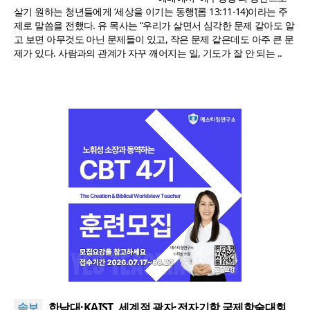
살기 원하는 청년들에게 ‘세상을 이기는 동행’(롬 13:11-14)이라는 주
제로 말씀을 전했다. 유 목사는 “우리가 살면서 심각한 문제 같아도 알
고 보면 아무것도 아닌 문제들이 있고, 작은 문제 같은데도 아주 큰 문
제가 있다. 사람과의 관계가 자꾸 깨어지는 일, 기도가 잘 안 되는 ..
[독자투고] 폭염 속 90세 노점 할머니 “나중에 물건 사
드릴게요”
한동대 RISE사업단, 포항 죽도시장 담은 로컬 매거진
속보
‘포항집’ 발간
한남대·KAIST, 세계적 광자·전자기학 국제학술대회