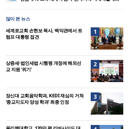
‘PIERS’ 대전 유치
세계기독교 변화 속 한국 선교신학의 방향은?
느헤미야 연합기도회, ‘왕의 기도’로 나라·한국교회·다
많이 본 뉴스
음세대 위해 합심
[독자투고] 폭염 속 90세 노점 할머니 “나중에 물건 사
드릴게요”
한동대 RISE사업단, 포항 죽도시장 담은 로컬 매거진
세계로교회 손현보 목사, 백악관에서 트
1
‘포항집’ 발간
럼프 대통령 접견
상증세·법인세법 시행령 개정에 해외선
2
교 지원 ‘위기’
장신대 교회음악학과, KEDI 재심의 거쳐
3
‘종교지도자 양성 학과’ 최종 인정
올리벳대학교, 120만 평 리버사이드 대