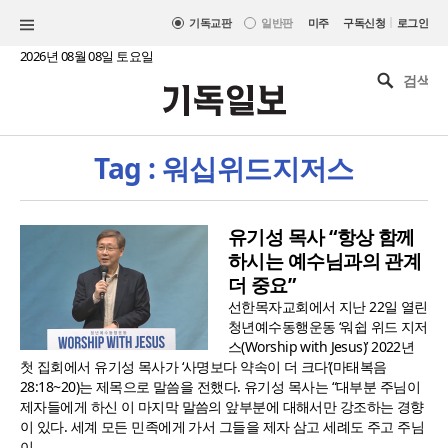
|
기독교판
일반판
미주
구독신청
로그인
2026년 08월 08일 토요일
Tag : 워십위드지저스
유기성 목사 “항상 함께
하시는 예수님과의 관계
더 중요”
선한목자교회에서 지난 22일 열린
청년예수동행운동 ‘워쉽 위드 지저
스(Worship with Jesus)’ 2022년
첫 집회에서 유기성 목사가 ‘사명보다 약속이 더 크다’(마태복음
28:18~20)는 제목으로 말씀을 전했다. 유기성 목사는 “대부분 주님이
제자들에게 하신 이 마지막 말씀의 앞부분에 대해서만 강조하는 경향
이 있다. 세계 모든 민족에게 가서 그들을 제자 삼고 세례도 주고 주님
이..