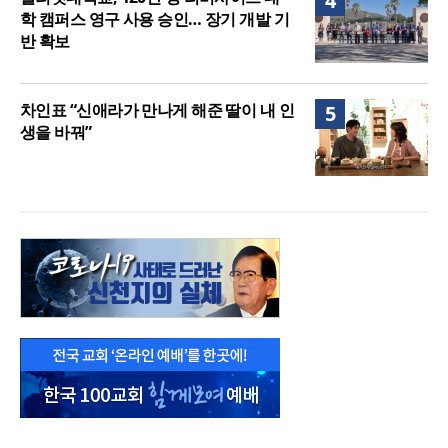
4
학 캠퍼스 영구 사용 승인… 장기 개발 기
반 확보
차인표 “신애라가 만나게 해준 딸이 내 인
5
생을 바꿔”