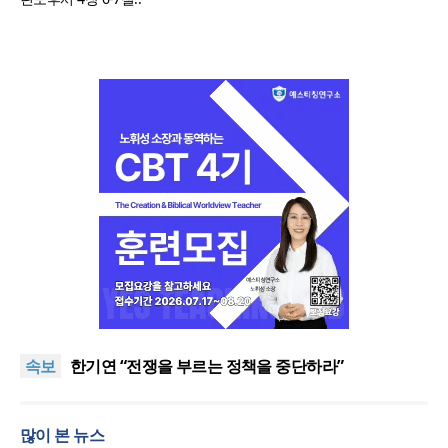
“한국 복음의 시작에는 미국보다 먼저 일본이 있었습
니다”
“기도로 시작한 스틸 美 대사, 한미동맹의 가교 되어
속보
주길”
한기연 “전쟁을 부르는 정책을 중단하라”
서울세계부흥협의회 8월 연합성회 개최
민족복음화운동본부·한국장로회총연합회, 2027 대
많이 본 뉴스
성회 위해 협력
“한국 복음의 시작에는 미국보다 먼저 일본이 있었습