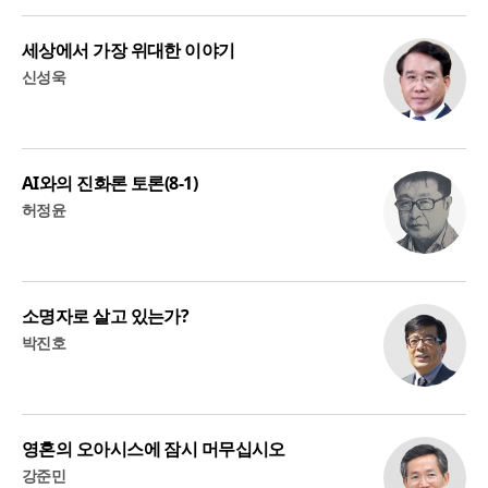
세상에서 가장 위대한 이야기
신성욱
AI와의 진화론 토론(8-1)
허정윤
소명자로 살고 있는가?
박진호
영혼의 오아시스에 잠시 머무십시오
강준민