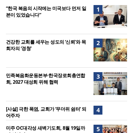
니다”
“기도로 시작한 스틸 美 대사, 한미동맹의 가교 되어
“한국 복음의 시작에는 미국보다 먼저 일
1
주길”
본이 있었습니다”
건강한 교회를 세우는 성도의 ‘신뢰’와 목
2
회자의 ‘경청’
민족복음화운동본부·한국장로회총연합
3
회, 2027 대성회 위해 협력
[사설] 극한 폭염, 교회가 ‘무더위 쉼터’ 되
4
어주자
미주 OC대각성 새벽기도회, 8월 19일까
5