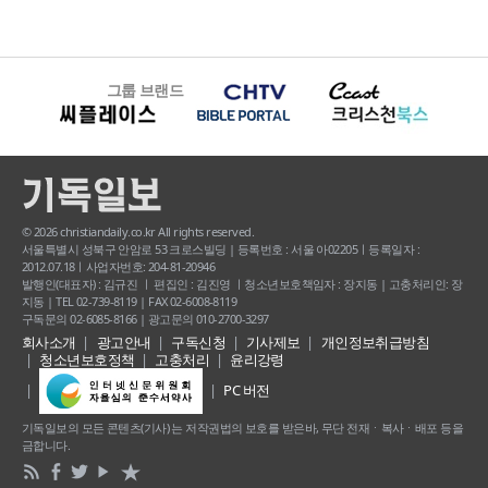
그룹 브랜드
© 2026 christiandaily.co.kr All rights reserved.
서울특별시 성북구 안암로 53 크로스빌딩 | 등록번호 : 서울 아02205ㅣ등록일자 :
2012.07.18ㅣ사업자번호: 204-81-20946
발행인(대표자) : 김규진 ㅣ 편집인 : 김진영 ㅣ청소년보호책임자 : 장지동 | 고충처리인: 장
지동 | TEL 02-739-8119 | FAX 02-6008-8119
구독문의 02-6085-8166 | 광고문의 010-2700-3297
회사소개
광고안내
구독신청
기사제보
개인정보취급방침
청소년보호정책
고충처리
윤리강령
PC 버전
기독일보의 모든 콘텐츠(기사) 는 저작권법의 보호를 받은바, 무단 전재ㆍ복사ㆍ배포 등을
금합니다.