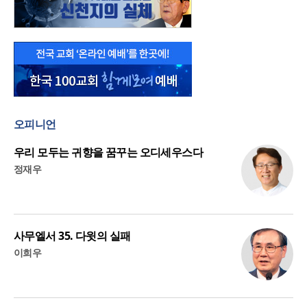
오피니언
우리 모두는 귀향을 꿈꾸는 오디세우스다
정재우
사무엘서 35. 다윗의 실패
이희우