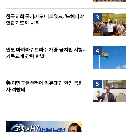
한국교회 국가기도 네트워크, ‘느헤미야
3
연합기도회’ 시작
인도 마하라슈트라주 개종 금지법 시행…
4
기독교계 강력 반발
美 이민구금센터에 억류됐던 한인 목회
5
자 석방돼