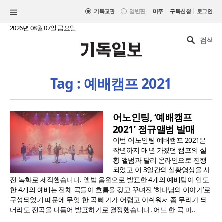
|
기독교판
일반판
미주
구독신청
로그인
2026년 08월 07일 금요일
Tag : 예배캠프 2021
어노인팅, ‘예배캠프
2021’ 정규앨범 발매
이번 어노인팅 예배캠프 2021은
작년까지 매년 가졌던 캠프의 실
황 앨범과 달리 온라인으로 진행
되었고 이 3일간의 실황영상을 사
전 녹화로 제작했습니다. 앨범 음원으로 발표한 4개의 예배팀이 인도
한 4개의 예배는 전체 곡들이 흐름을 갖고 꾸며진 ‘하나님의 이야기’로
구성되었기 때문에 무엇 한 곡 빼기가 어렵고 아쉬워서 좀 무리가 되
더라도 전곡을 다듬어 발표하기로 결정했습니다. 어느 한 곡 마..