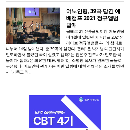
어노인팅, 39곡 담긴 예
배캠프 2021 정규앨범
발매
올해로 21주년을 맞이한 어노인팅
이 1월에 열렸던 예배캠프 2021의
라이브 정규앨범을 4개의 챕터로
나누어 14일 발매했다. 총 39곡이 실렸다. 챕터1은 박기범 대표간사가
인도하면서 불렀던 곡이 실렸고 챕터2는 전은주 전도사가 인도한 곡
들이다. 챕터3은 최요한 대표, 챕터4는 소병찬 목사가 인도한 곡들로
구성됐다. 어노인팅 관계자는 이번 앨범에 대한 전체적인 소개를 하면
서 “기독교 역..