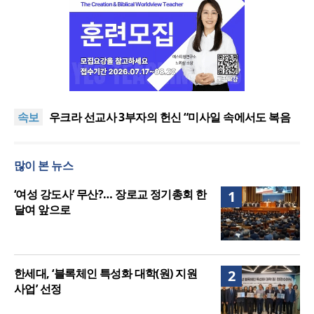
[최원호 목사의 영혼의 양식 63] 말씀은 같은데 왜 열
매는 다를까?
美 이민구금센터에 억류됐던 한인 목회자 석방돼
속보
우크라 선교사 3부자의 헌신 “미사일 속에서도 복음
은 전해진다”
“미래 선교, 분쟁·빈곤 지역 출신이 주도”
인도 마하라슈트라주 개종 금지법 시행… 기독교계
많이 본 뉴스
강력 반발
[최원호 목사의 영혼의 양식 63] 말씀은 같은데 왜 열
매는 다를까?
美 이민구금센터에 억류됐던 한인 목회자 석방돼
‘여성 강도사’ 무산?… 장로교 정기총회 한
1
달여 앞으로
한세대, ‘블록체인 특성화 대학(원) 지원
2
사업’ 선정