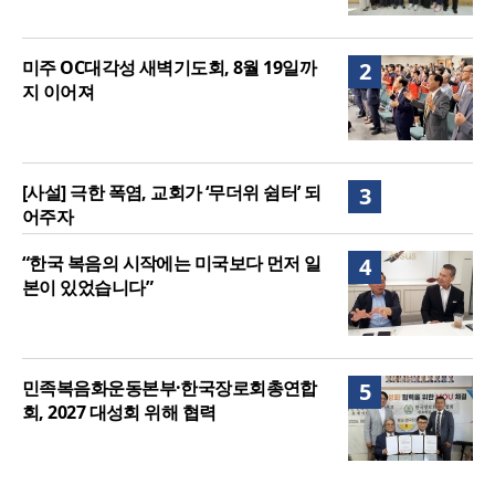
미주 OC대각성 새벽기도회, 8월 19일까
2
지 이어져
[사설] 극한 폭염, 교회가 ‘무더위 쉼터’ 되
3
어주자
“한국 복음의 시작에는 미국보다 먼저 일
4
본이 있었습니다”
민족복음화운동본부·한국장로회총연합
5
회, 2027 대성회 위해 협력