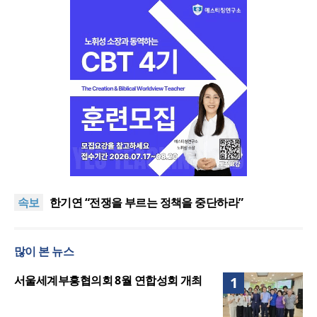
“한국 복음의 시작에는 미국보다 먼저 일본이 있었습
니다”
“기도로 시작한 스틸 美 대사, 한미동맹의 가교 되어
속보
주길”
한기연 “전쟁을 부르는 정책을 중단하라”
서울세계부흥협의회 8월 연합성회 개최
민족복음화운동본부·한국장로회총연합회, 2027 대
많이 본 뉴스
성회 위해 협력
“한국 복음의 시작에는 미국보다 먼저 일본이 있었습
니다”
“기도로 시작한 스틸 美 대사, 한미동맹의 가교 되어
서울세계부흥협의회 8월 연합성회 개최
1
주길”