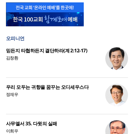
오피니언
믿든지 타협하든지 결단하라(계 2:12-17)
김창환
우리 모두는 귀향을 꿈꾸는 오디세우스다
정재우
사무엘서 35. 다윗의 실패
이희우