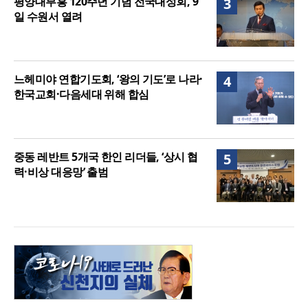
평양대부흥 120주년 기념 전국대성회, 9
3
일 수원서 열려
느헤미야 연합기도회, ‘왕의 기도’로 나라·
4
한국교회·다음세대 위해 합심
중동 레반트 5개국 한인 리더들, ‘상시 협
5
력·비상 대응망’ 출범