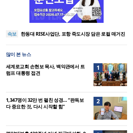
느헤미야 연합기도회, ‘왕의 기도’로 나라·한국교회·다
음세대 위해 합심
세기총 “자유를 지키며 하나 된 희망의 미래를 향하
속보
여”
한동대 RISE사업단, 포항 죽도시장 담은 로컬 매거진
‘포항집’ 발간
한남대·KAIST, 세계적 광자·전자기학 국제학술대회
‘PIERS’ 대전 유치
세계기독교 변화 속 한국 선교신학의 방향은?
많이 본 뉴스
느헤미야 연합기도회, ‘왕의 기도’로 나라·한국교회·다
음세대 위해 합심
세기총 “자유를 지키며 하나 된 희망의 미래를 향하
세계로교회 손현보 목사, 백악관에서 트
1
여”
럼프 대통령 접견
1,347명이 32만 번 펼친 성경… “완독보
2
다 중요한 것, 다시 시작할 힘”