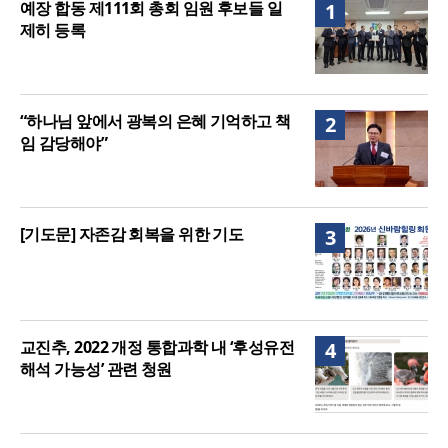
예장 합동 제111회 총회 임원 후보들 일
1
제히 등록
“하나님 앞에서 광복의 은혜 기억하고 책
2
임 감당해야”
[기도문] 자존감 회복을 위한 기도
3
교진추, 2022 개정 통합과학 내 ‘후성유전
4
해석 가능성’ 관련 청원