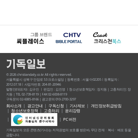
그룹 브랜드
© 2026 christiandaily.co.kr All rights reserved.
서울특별시 성북구 안암로 53 크로스빌딩 | 등록번호 : 서울 아02205ㅣ등록일자 :
2012.07.18ㅣ사업자번호: 204-81-20946
발행인(대표자) : 김규진 ㅣ 편집인 : 김진영 ㅣ청소년보호책임자 : 장지동 | 고충처리인: 장
지동 | TEL 02-739-8119 | FAX 02-6008-8119
구독문의 02-6085-8166 | 광고문의 010-2700-3297
회사소개
광고안내
구독신청
기사제보
개인정보취급방침
청소년보호정책
고충처리
윤리강령
PC 버전
기독일보의 모든 콘텐츠(기사) 는 저작권법의 보호를 받은바, 무단 전재ㆍ복사ㆍ배포 등을
금합니다.