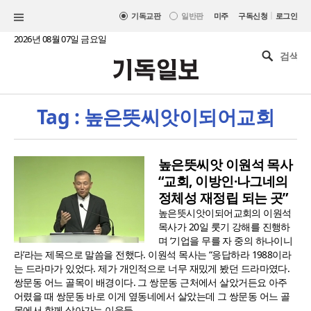
|
기독교판
일반판
미주
구독신청
로그인
2026년 08월 07일 금요일
Tag : 높은뜻씨앗이되어교회
높은뜻씨앗 이원석 목사
“교회, 이방인·나그네의
정체성 재정립 되는 곳”
높은뜻시앗이되어교회의 이원석
목사가 20일 룻기 강해를 진행하
며 ‘기업을 무를 자 중의 하나이니
라’라는 제목으로 말씀을 전했다. 이원석 목사는 “응답하라 1988이라
는 드라마가 있었다. 제가 개인적으로 너무 재밌게 봤던 드라마였다.
쌍문동 어느 골목이 배경이다. 그 쌍문동 근처에서 살았거든요 아주
어렸을 때 쌍문동 바로 이게 옆동네에서 살았는데 그 쌍문동 어느 골
목에서 함께 살아가는 이웃들..