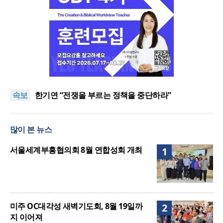
“한국 복음의 시작에는 미국보다 먼저 일본이 있었습
니다”
“기도로 시작한 스틸 美 대사, 한미동맹의 가교 되어
속보
주길”
한기연 “전쟁을 부르는 정책을 중단하라”
서울세계부흥협의회 8월 연합성회 개최
민족복음화운동본부·한국장로회총연합회, 2027 대
많이 본 뉴스
성회 위해 협력
“한국 복음의 시작에는 미국보다 먼저 일본이 있었습
니다”
“기도로 시작한 스틸 美 대사, 한미동맹의 가교 되어
서울세계부흥협의회 8월 연합성회 개최
1
주길”
미주 OC대각성 새벽기도회, 8월 19일까
2
지 이어져