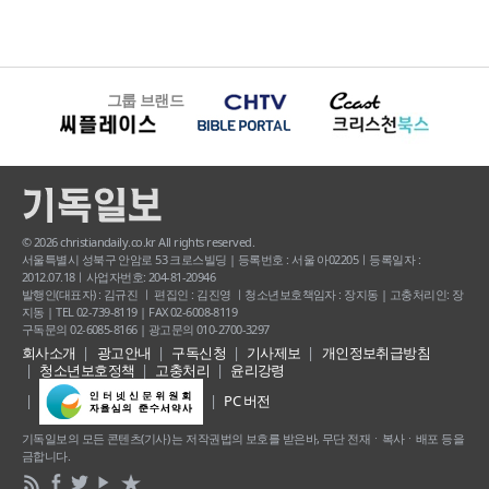
그룹 브랜드
© 2026 christiandaily.co.kr All rights reserved.
서울특별시 성북구 안암로 53 크로스빌딩 | 등록번호 : 서울 아02205ㅣ등록일자 :
2012.07.18ㅣ사업자번호: 204-81-20946
발행인(대표자) : 김규진 ㅣ 편집인 : 김진영 ㅣ청소년보호책임자 : 장지동 | 고충처리인: 장
지동 | TEL 02-739-8119 | FAX 02-6008-8119
구독문의 02-6085-8166 | 광고문의 010-2700-3297
회사소개
광고안내
구독신청
기사제보
개인정보취급방침
청소년보호정책
고충처리
윤리강령
PC 버전
기독일보의 모든 콘텐츠(기사) 는 저작권법의 보호를 받은바, 무단 전재ㆍ복사ㆍ배포 등을
금합니다.