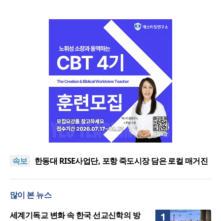
느헤미야 연합기도회, ‘왕의 기도’로 나라·한국교회·다
음세대 위해 합심
세기총 “자유를 지키며 하나 된 희망의 미래를 향하
속보
여”
한동대 RISE사업단, 포항 죽도시장 담은 로컬 매거진
‘포항집’ 발간
한남대·KAIST, 세계적 광자·전자기학 국제학술대회
‘PIERS’ 대전 유치
세계기독교 변화 속 한국 선교신학의 방향은?
많이 본 뉴스
느헤미야 연합기도회, ‘왕의 기도’로 나라·한국교회·다
음세대 위해 합심
세기총 “자유를 지키며 하나 된 희망의 미래를 향하
세계기독교 변화 속 한국 선교신학의 방
1
여”