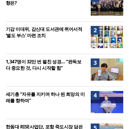
향은?
기감 이대위, 감신대 도서관에 퀴어서적
2
‘별도 부스’ 마련 조치
1,347명이 32만 번 펼친 성경… “완독보
3
다 중요한 것, 다시 시작할 힘”
세기총 “자유를 지키며 하나 된 희망의 미
4
래를 향하여”
한동대 RISE사업단, 포항 죽도시장 담은
5