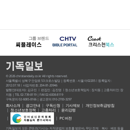
그룹 브랜드
© 2026 christiandaily.co.kr All rights reserved.
서울특별시 성북구 안암로 53 크로스빌딩 | 등록번호 : 서울 아02205ㅣ등록일자 :
2012.07.18ㅣ사업자번호: 204-81-20946
발행인(대표자) : 김규진 ㅣ 편집인 : 김진영 ㅣ청소년보호책임자 : 장지동 | 고충처리인: 장
지동 | TEL 02-739-8119 | FAX 02-6008-8119
구독문의 02-6085-8166 | 광고문의 010-2700-3297
회사소개
광고안내
구독신청
기사제보
개인정보취급방침
청소년보호정책
고충처리
윤리강령
PC 버전
기독일보의 모든 콘텐츠(기사) 는 저작권법의 보호를 받은바, 무단 전재ㆍ복사ㆍ배포 등을