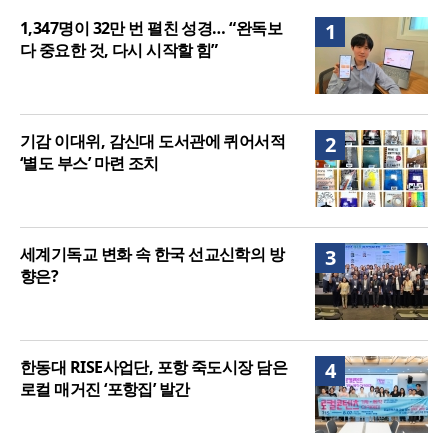
음세대 위해 합심
세기총 “자유를 지키며 하나 된 희망의 미래를 향하
1,347명이 32만 번 펼친 성경… “완독보
1
여”
다 중요한 것, 다시 시작할 힘”
기감 이대위, 감신대 도서관에 퀴어서적
2
‘별도 부스’ 마련 조치
세계기독교 변화 속 한국 선교신학의 방
3
향은?
한동대 RISE사업단, 포항 죽도시장 담은
4
로컬 매거진 ‘포항집’ 발간