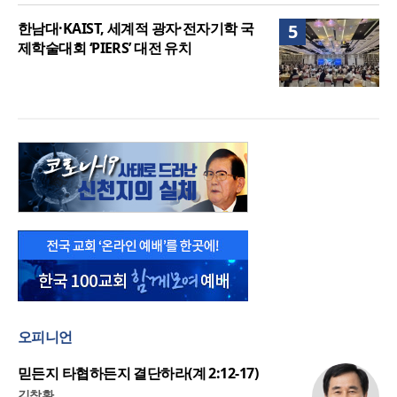
한남대·KAIST, 세계적 광자·전자기학 국
5
제학술대회 ‘PIERS’ 대전 유치
오피니언
믿든지 타협하든지 결단하라(계 2:12-17)
김창환