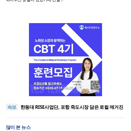
느헤미야 연합기도회, ‘왕의 기도’로 나라·한국교회·다
음세대 위해 합심
세기총 “자유를 지키며 하나 된 희망의 미래를 향하
속보
여”
한동대 RISE사업단, 포항 죽도시장 담은 로컬 매거진
‘포항집’ 발간
한남대·KAIST, 세계적 광자·전자기학 국제학술대회
‘PIERS’ 대전 유치
세계기독교 변화 속 한국 선교신학의 방향은?
많이 본 뉴스
느헤미야 연합기도회, ‘왕의 기도’로 나라·한국교회·다