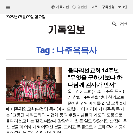
|
기독교판
일반판
미주
구독신청
로그인
2026년 08월 09일 일요일
Tag : 나주옥목사
울타리선교회 14주년
"무엇을 구하기보다 하
나님께 감사가 먼저"
울타리선교회(대표 나주옥 목사)
가 창립 14주년을 맞아 찬양으로
준비한 감사예배를 21일 오후 5시
에 미주평안교회(송정명 목사)에서 드렸다. 이 자리에서 나주옥 목사
는 "그동안 지역교회와 사업체 등의 후원자님들의 기도와 도움으로
울타리선교회는 잘 견뎌왔다. 감당하기 힘든 일도 많았지만 손잡아 주
신 분들과 어깨가 되어주신 분들, 그리고 무릎으로 기도해주어 기둥이
되어주신 분들이 있었기에 견딜 ..