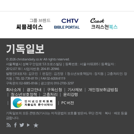
그룹 브랜드
© 2026 christiandaily.co.kr All rights reserved.
서울특별시 성북구 안암로 53 크로스빌딩 | 등록번호 : 서울 아02205ㅣ등록일자 :
2012.07.18ㅣ사업자번호: 204-81-20946
발행인(대표자) : 김규진 ㅣ 편집인 : 김진영 ㅣ청소년보호책임자 : 장지동 | 고충처리인: 장
지동 | TEL 02-739-8119 | FAX 02-6008-8119
구독문의 02-6085-8166 | 광고문의 010-2700-3297
회사소개
광고안내
구독신청
기사제보
개인정보취급방침
청소년보호정책
고충처리
윤리강령
PC 버전
기독일보의 모든 콘텐츠(기사) 는 저작권법의 보호를 받은바, 무단 전재ㆍ복사ㆍ배포 등을
금합니다.