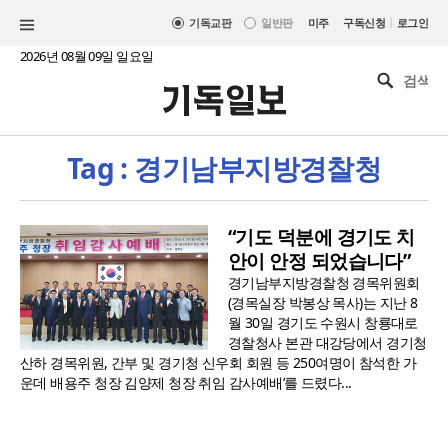
|
기독교판
일반판
미주
구독신청
로그인
2026년 08월 09일 일요일
Tag : 경기남부지방경찰청
“기도 덕분에 경기도 치
안이 안정 되었습니다”
경기남부지방경찰청 경목위원회
(경목실장 박봉상 목사)는 지난 8
월 30일 경기도 수원시 창룡대로
경찰청사 본관 대강당에서 경기청
산하 경목위원, 간부 및 경기청 신우회 회원 등 250여명이 참석한 가
운데 배용주 청장 김양제 청장 취임 감사예배’를 드렸다...