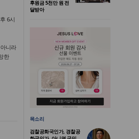
후원금 5천만 원 전
달받아
후 6시
 아니라
소망한
목소리
검찰공화국인가, 경찰공
화국인가, 아니면 국민