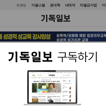
미셸스틸
윤대혁
낙태약
차별금지법
이
트랜딩
문화
입력 2014. 04. 15 13:29