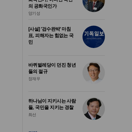
의 공화국인가
양기성
[사설] ‘검수완박’ 마침
표, 피해자는 힘없는 국
민
바퀴벌레당이 던진 청년
들의 절규
정재우
하나님이 지키시는 사람
들, 국민을 지키는 경찰
최선