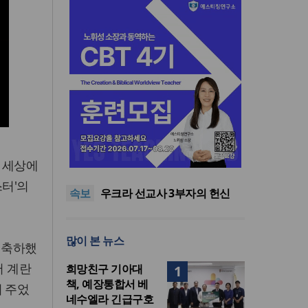
인도 마하라슈트라주 개종 금
지법 시행… 기독교계 강력 반
올리벳대학교, 120만 평 리버사
 세상에
발
이드 대학 캠퍼스 영구 사용 승
美 이민구금센터에 억류됐던
스터'의
속보
인… 장기 개발 기반 확보
한인 목회자 석방돼
우크라 선교사 3부자의 헌신
“미사일 속에서도 복음은 전해
“미래 선교, 분쟁·빈곤 지역 출
진다”
신이 주도”
인도 마하라슈트라주 개종 금
많이 본 뉴스
지법 시행… 기독교계 강력 반
올리벳대학교, 120만 평 리버사
 축하했
발
이드 대학 캠퍼스 영구 사용 승
어 계란
희망친구 기아대
1
인… 장기 개발 기반 확보
책, 예장통합서 베
어 주었
네수엘라 긴급구호