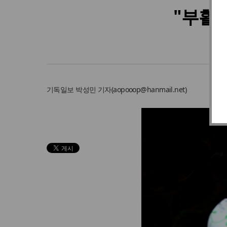
"부활절
기독일보
박성민 기자
(
aopooop@hanmail.net
)