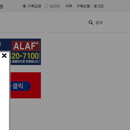
|
란
기독교판
일반판
미주
구독신청
로그인
×