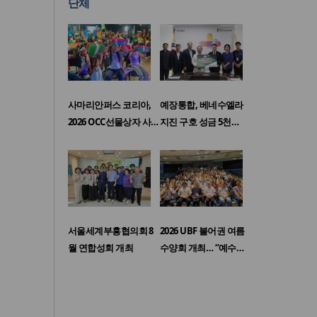
단체
사마리안퍼스 코리아,
예장통합, 베네수엘라
2026 OCC선물상자 사…
지진 구호 성금 5천…
서울세계부흥협의회 8
2026 UBF 불어권 여름
월 연합성회 개최
수양회 개최… “예수…