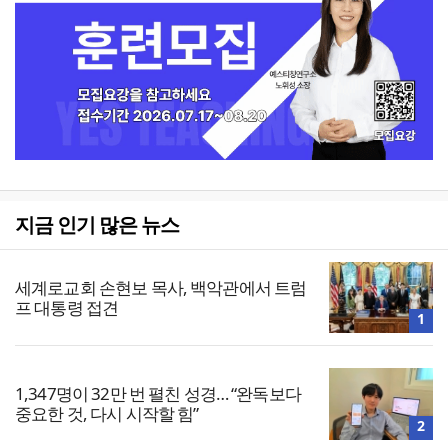
지금 인기 많은 뉴스
세계로교회 손현보 목사, 백악관에서 트럼
프 대통령 접견
1
1,347명이 32만 번 펼친 성경… “완독보다
중요한 것, 다시 시작할 힘”
2